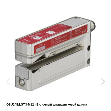
GSU14E/LGT.3-M12 - Вилочный ультразвуковой датчик