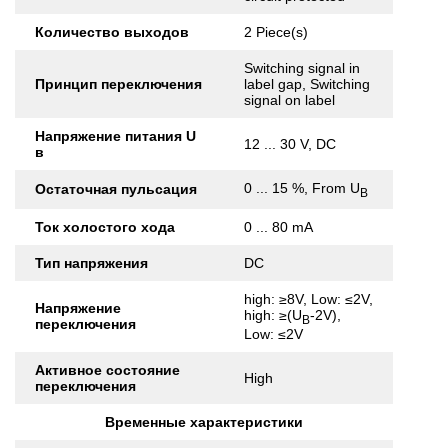
Количество выходов
2 Piece(s)
Switching signal in
Принцип переключения
label gap, Switching
signal on label
Напряжение питания U
12 ... 30 V, DC
в
0 ... 15 %, From U
Остаточная пульсация
B
Ток холостого хода
0 ... 80 mA
Тип напряжения
DC
high: ≥8V, Low: ≤2V,
Напряжение
high: ≥(U
-2V),
B
переключения
Low: ≤2V
Активное состояние
High
переключения
Временные характеристики