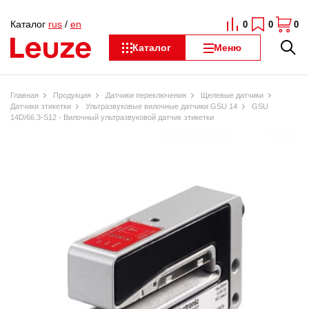
Каталог
rus
/
en
0
0
0
Каталог
Меню
Главная
Продукция
Датчики переключения
Щелевые датчики
Датчики этикетки
Ультразвуковые вилочные датчики GSU 14
GSU
14D/66.3-S12 - Вилочный ультразвуковой датчик этикетки