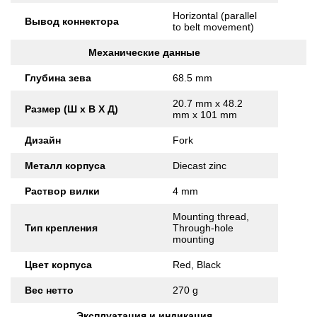
Horizontal (parallel
Вывод коннектора
to belt movement)
Механические данные
Глубина зева
68.5 mm
20.7 mm x 48.2
Размер (Ш x В X Д)
mm x 101 mm
Дизайн
Fork
Металл корпуса
Diecast zinc
Раствор вилки
4 mm
Mounting thread,
Тип крепления
Through-hole
mounting
Цвет корпуса
Red, Black
Вес нетто
270 g
Эксплуатация и индикация