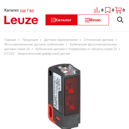
Каталог
rus
/
en
0
0
0
Каталог
Меню
Главная
Продукция
Датчики переключения
Оптические датчики
Фотоэлектрические датчики, кубические
Кубические фотоэлектрические
датчики серия 23
Кубические датчики с отражением от объекта серия 23
ET23/2 - Энергетический диффузный датчик