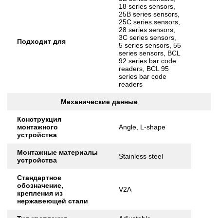
18 series sensors,
25B series sensors,
25C series sensors,
28 series sensors,
3C series sensors,
Подходит для
5 series sensors, 55
series sensors, BCL
92 series bar code
readers, BCL 95
series bar code
readers
Механические данные
Конструкция
монтажного
Angle, L-shape
устройства
Монтажные материалы
Stainless steel
устройства
Стандартное
обозначение,
V2A
крепления из
нержавеющей стали