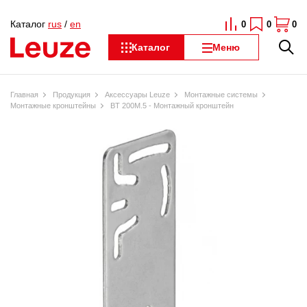
Каталог
rus
/
en
0
0
0
Каталог
Меню
Главная
Продукция
Аксессуары Leuze
Монтажные системы
Монтажные кронштейны
BT 200M.5 - Монтажный кронштейн