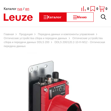
Каталог
rus
/
en
0
0
0
Каталог
Меню
Главная
Продукция
Передача данных и компоненты управления
Оптические устройства сбора и передачи данных
Оптические устройства
сбора и передачи данных DDLS 200
DDLS 200/120.2-10-H-M12 - Оптическая
передача данных