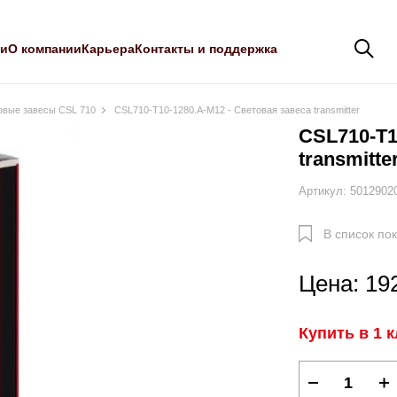
ли
О компании
Карьера
Контакты и поддержка
овые завесы CSL 710
CSL710-T10-1280.A-M12 - Световая завеса transmitter
CSL710-T1
transmitte
Артикул: 5012902
В список по
Цена: 19
Купить в 1 