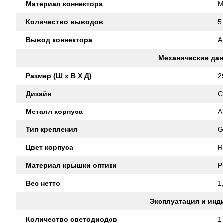
Материал коннектора
M
Количество выводов
5
Вывод коннектора
A
Механические да
Размер (Ш x В X Д)
2
Дизайн
C
Металл корпуса
A
Тип крепления
G
Цвет корпуса
R
Материал крышки оптики
P
Вес нетто
1
Эксплуатация и инд
Количество светодиодов
1