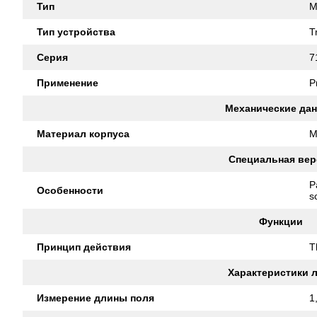
Тип
M
Тип устройства
T
Серия
7
Применение
P
Механические да
Материал корпуса
M
Специальная вер
P
Особенности
s
Функции
Принцип действия
T
Характеристики 
Измерение длины поля
1