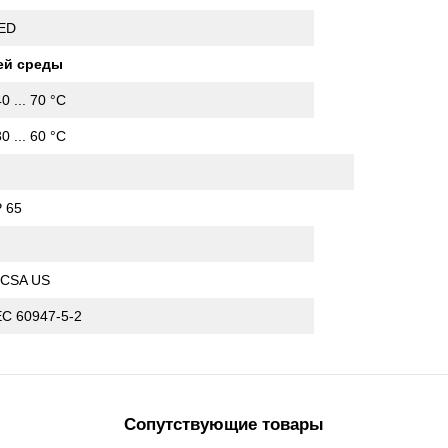
ED
ей среды
40 ... 70 °C
30 ... 60 °C
P 65
I
 CSA US
EC 60947-5-2
Сопутствующие товары