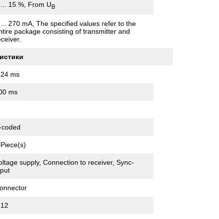
 ... 15 %, From U
B
 ... 270 mA, The specified values refer to the
ntire package consisting of transmitter and
eceiver.
истики
.24 ms
00 ms
-coded
 Piece(s)
oltage supply, Connection to receiver, Sync-
nput
onnector
12