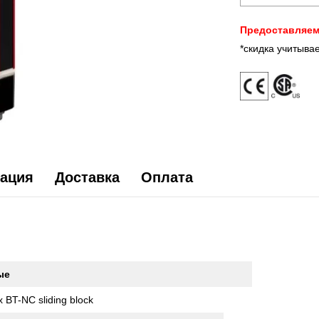
Предоставляем
*скидка учитыва
ация
Доставка
Оплата
ые
x BT-NC sliding block