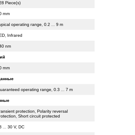
28 Piece(s)
0 mm
ypical operating range, 0.2 ... 9 m
ED, Infrared
40 nm
ий
0 mm
данные
uaranteed operating range, 0.3 ... 7 m
нные
ransient protection, Polarity reversal
rotection, Short circuit protected
8 ... 30 V, DC