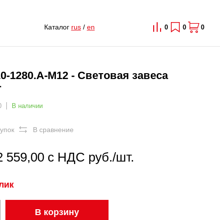
Каталог
rus
/
en
0
0
0
0-1280.A-M12 - Световая завеса
r
0
В наличии
купок
В сравнение
2 559,00 с НДС руб./шт.
клик
В корзину