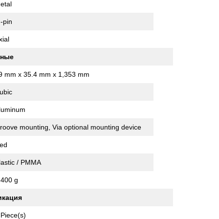
etal
 -pin
xial
нные
9 mm x 35.4 mm x 1,353 mm
ubic
luminum
roove mounting, Via optional mounting device
ed
lastic / PMMA
,400 g
икация
 Piece(s)