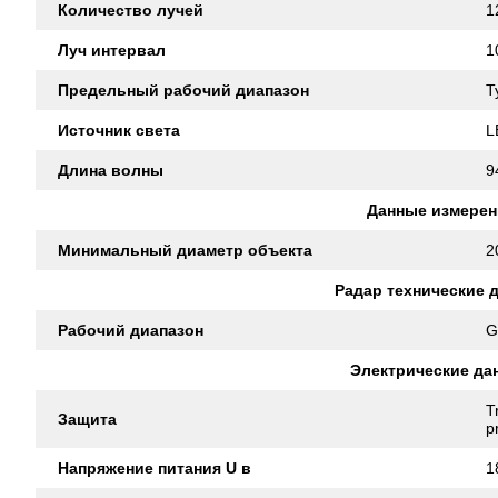
Количество лучей
1
Луч интервал
1
Предельный рабочий диапазон
T
Источник света
L
Длина волны
9
Данные измерен
Минимальный диаметр объекта
2
Радар технические 
Рабочий диапазон
G
Электрические да
T
Защита
p
Напряжение питания U в
1