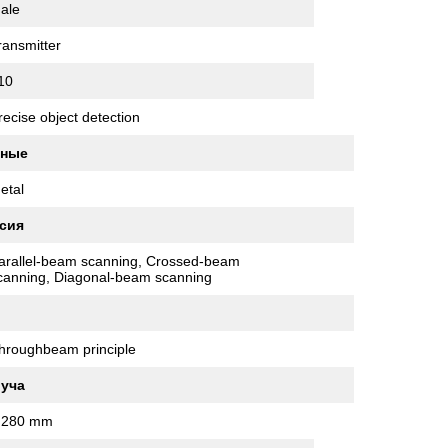
ale
ransmitter
10
recise object detection
нные
etal
сия
arallel-beam scanning, Crossed-beam
canning, Diagonal-beam scanning
hroughbeam principle
луча
,280 mm