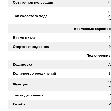
0
Остаточная пульсация
0
Ток холостого хода
e
r
Временные характер
Время цикла
4
Стартовая задержка
4
Подключение
Кодировка
A
Количество соединений
1
V
Функции
i
Тип подключения
C
Резьба
M