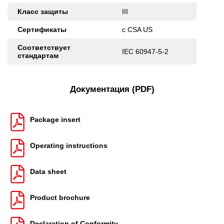
Класс защиты
III
Сертификаты
c CSA US
Соответствует
IEC 60947-5-2
стандартам
Документация (PDF)
Package insert
Operating instructions
Data sheet
Product brochure
Declaration of Conformity