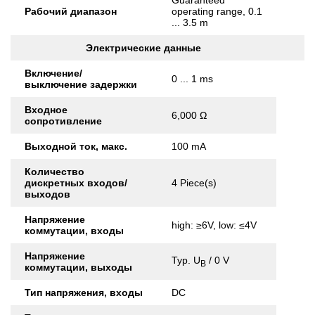
Guaranteed
Рабочий диапазон
operating range, 0.1
... 3.5 m
Электрические данные
Включение/
0 ... 1 ms
выключение задержки
Входное
6,000 Ω
сопротивление
Выходной ток, макс.
100 mA
Количество
дискретных входов/
4 Piece(s)
выходов
Напряжение
high: ≥6V, low: ≤4V
коммутации, входы
Напряжение
Typ. U
/ 0 V
B
коммутации, выходы
Тип напряжения, входы
DC