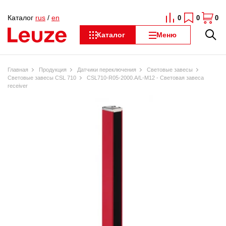
Каталог
rus
/
en
0
0
0
Каталог
Меню
Главная
Продукция
Датчики переключения
Световые завесы
Световые завесы CSL 710
CSL710-R05-2000.A/L-M12 - Световая завеса
receiver