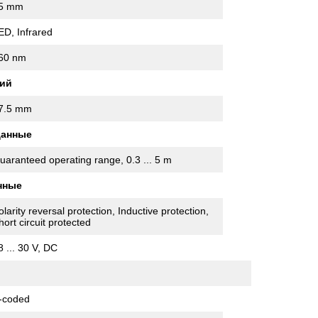
5 mm
ED, Infrared
60 nm
ий
7.5 mm
данные
uaranteed operating range, 0.3 ... 5 m
нные
olarity reversal protection, Inductive protection,
hort circuit protected
8 ... 30 V, DC
-coded