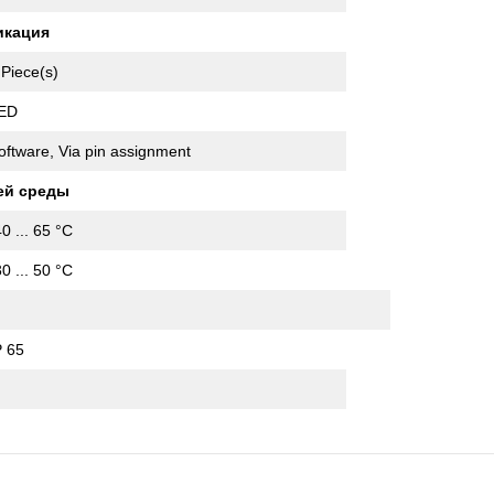
икация
 Piece(s)
ED
oftware, Via pin assignment
ей среды
40 ... 65 °C
30 ... 50 °C
P 65
I