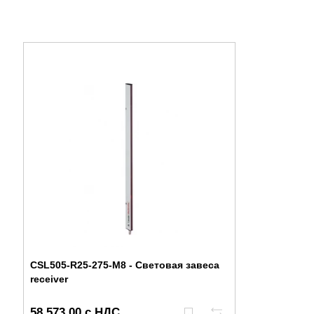
CSL505-R25-275-M8 - Световая завеса
receiver
58 573,00 с НДС