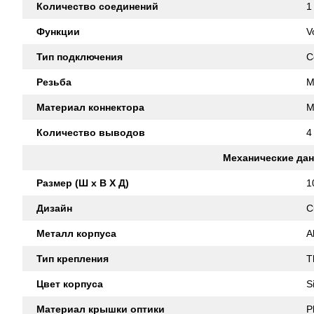
Количество соединений
1
Функции
V
Тип подключения
C
Резьба
M
Материал коннектора
M
Количество выводов
4
Механические да
Размер (Ш x В X Д)
1
Дизайн
C
Металл корпуса
A
Тип крепления
T
Цвет корпуса
S
Материал крышки оптики
P