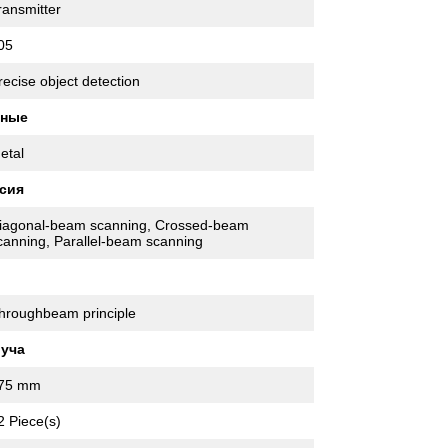
ransmitter
05
recise object detection
нные
etal
сия
iagonal-beam scanning, Crossed-beam
canning, Parallel-beam scanning
hroughbeam principle
луча
75 mm
2 Piece(s)