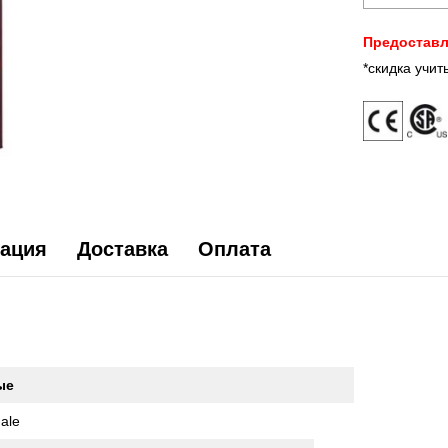
Предоставл
*скидка учи
ация
Доставка
Оплата
ые
ale