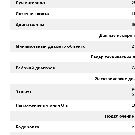
Луч интервал
2
Источник света
L
Длина волны
8
Данные измерен
Минимальный диаметр объекта
2
Радар технические 
Рабочий диапазон
G
Электрические да
P
Защита
S
Напряжение питания U в
1
Подключение
Кодировка
A