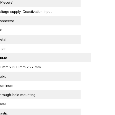
 Piece(s)
oltage supply, Deactivation input
onnector
8
etal
 -pin
нные
0 mm x 350 mm x 27 mm
ubic
luminum
hrough-hole mounting
ilver
lastic