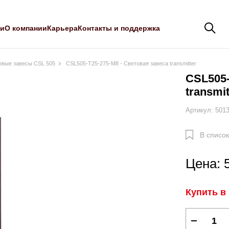
ли
О компании
Карьера
Контакты и поддержка
овые завесы CSL 505
CSL505-T25-275-M8 - Световая завеса transmitter
CSL505-
transmit
Артикул: 501
В список
Цена: 
Купить в 