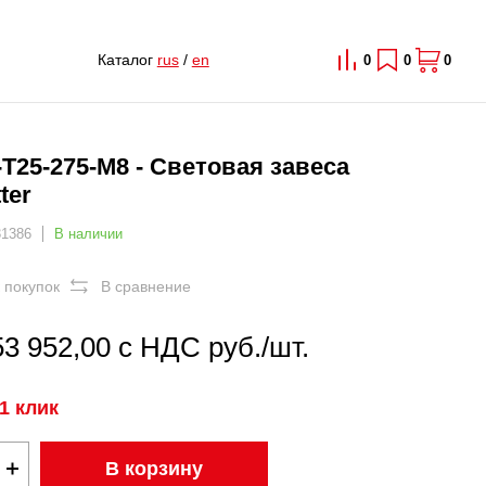
Каталог
rus
/
en
0
0
0
T25-275-M8 - Световая завеса
ter
31386
В наличии
 покупок
В сравнение
53 952,00 с НДС руб./шт.
1 клик
В корзину