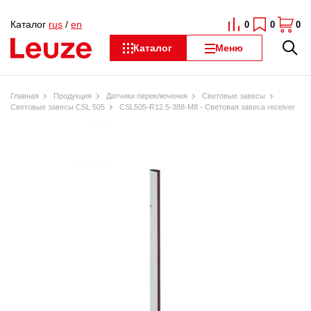
Каталог
rus
/
en
0
0
0
Каталог
Меню
Главная
Продукция
Датчики переключения
Световые завесы
Световые завесы CSL 505
CSL505-R12.5-388-M8 - Световая завеса receiver