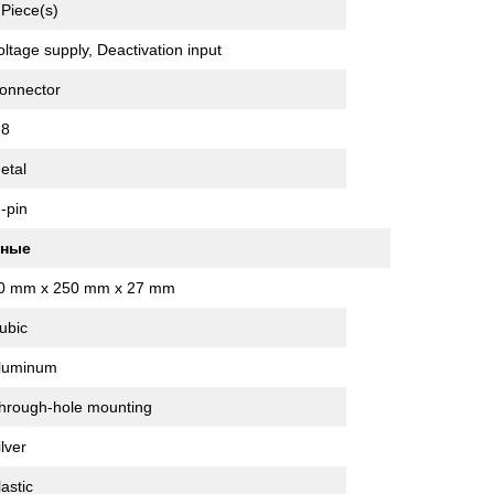
 Piece(s)
oltage supply, Deactivation input
onnector
8
etal
 -pin
нные
0 mm x 250 mm x 27 mm
ubic
luminum
hrough-hole mounting
ilver
lastic