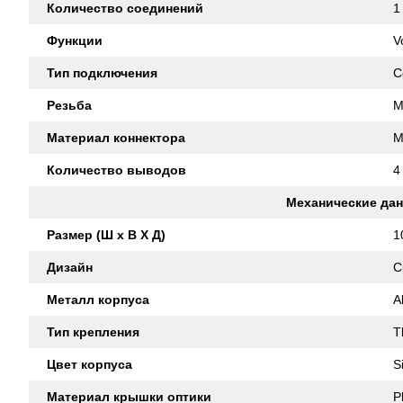
Количество соединений
1
Функции
V
Тип подключения
C
Резьба
M
Материал коннектора
M
Количество выводов
4
Механические да
Размер (Ш x В X Д)
1
Дизайн
C
Металл корпуса
A
Тип крепления
T
Цвет корпуса
S
Материал крышки оптики
P