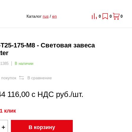
Каталог
rus
/
en
0
0
0
T25-175-M8 - Световая завеса
ter
31385
В наличии
 покупок
В сравнение
44 116,00 с НДС руб./шт.
1 клик
В корзину