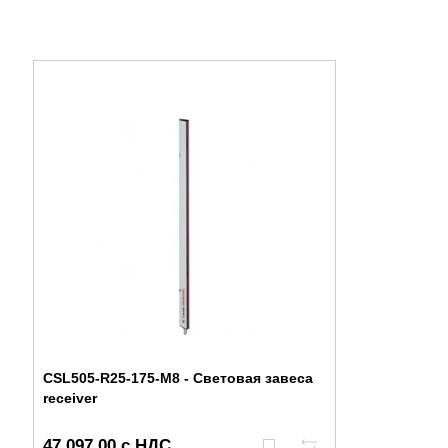
CSL505-R25-175-M8 - Световая завеса
receiver
47 097,00 с НДС