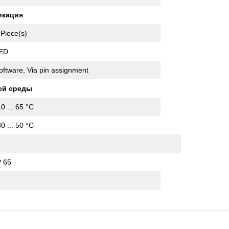
икация
 Piece(s)
ED
oftware, Via pin assignment
ей среды
40 ... 65 °C
30 ... 50 °C
P 65
I