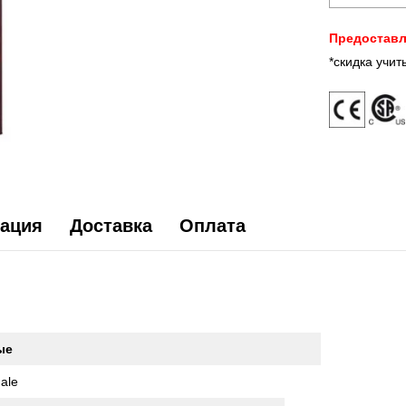
Предоставл
*скидка учи
ация
Доставка
Оплата
ые
ale