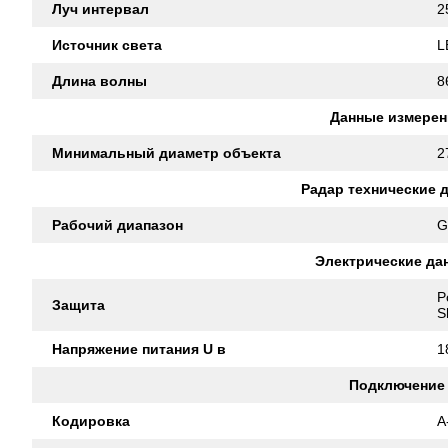
Луч интервал
2
Источник света
L
Длина волны
8
Данные измерен
Минимальный диаметр объекта
2
Радар технические 
Рабочий диапазон
G
Электрические да
P
Защита
S
Напряжение питания U в
1
Подключение
Кодировка
A