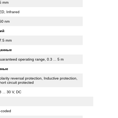
5 mm
ED, Infrared
60 nm
ий
7.5 mm
данные
uaranteed operating range, 0.3 ... 5 m
нные
olarity reversal protection, Inductive protection,
hort circuit protected
8 ... 30 V, DC
-coded