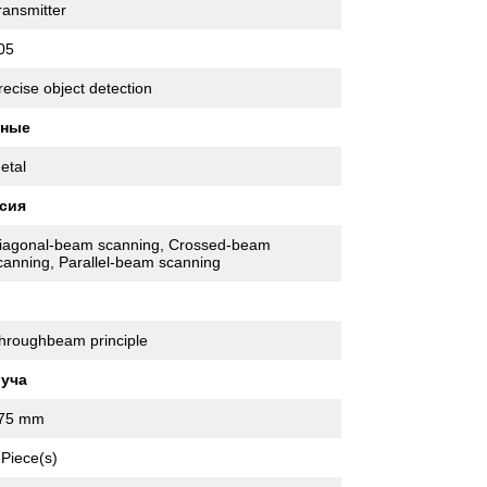
ransmitter
05
recise object detection
нные
etal
сия
iagonal-beam scanning, Crossed-beam
canning, Parallel-beam scanning
hroughbeam principle
луча
75 mm
 Piece(s)