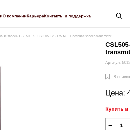
ли
О компании
Карьера
Контакты и поддержка
овые завесы CSL 505
CSL505-T25-175-M8 - Световая завеса transmitter
CSL505-
transmit
Артикул: 501
В список
Цена: 
Купить в 