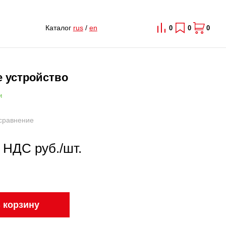
Каталог
rus
/
en
0
0
0
е устройство
и
сравнение
с НДС руб./шт.
 корзину