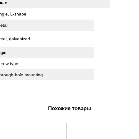
ные
ngle, L-shape
etal
teel, galvanized
igid
crew type
hrough-hole mounting
Похожие товары