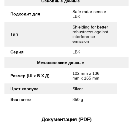
Основные данные
Safe radar sensor
Подходит для
LBK
Shielding for better
robustness against
Тип
interference
emission
Серия
LBK
Механические данные
102 mm x 136
Размер (Ш x В X Д)
mm x 165 mm
Цвет корпуса
Silver
Вес нетто
850 g
Документация (PDF)