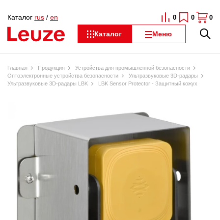
Каталог
rus
/
en
0
0
0
Каталог
Меню
Главная
Продукция
Устройства для промышленной безопасности
Оптоэлектронные устройства безопасности
Ультразвуковые 3D-радары
Ультразвуковые 3D-радары LBK
LBK Sensor Protector - Защитный кожух