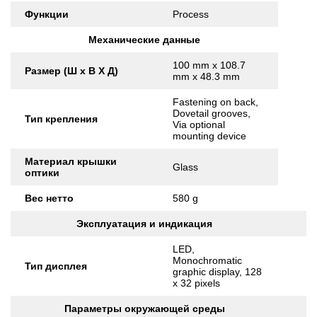
Функции
Process
Механические данные
100 mm x 108.7
Размер (Ш x В X Д)
mm x 48.3 mm
Fastening on back,
Dovetail grooves,
Тип крепления
Via optional
mounting device
Материал крышки
Glass
оптики
Вес нетто
580 g
Эксплуатация и индикация
LED,
Monochromatic
Тип дисплея
graphic display, 128
x 32 pixels
Параметры окружающей среды