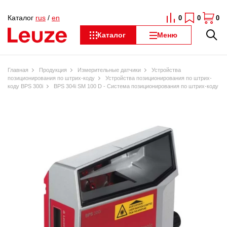
Каталог
rus
/
en
0
0
0
Каталог
Меню
Главная
Продукция
Измерительные датчики
Устройства
позиционирования по штрих-коду
Устройства позиционирования по штрих-
коду BPS 300i
BPS 304i SM 100 D - Система позиционирования по штрих-коду