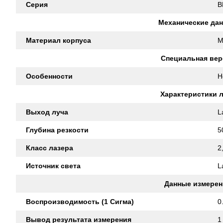
Серия
B
Механические да
Материал корпуса
M
Специальная вер
Особенности
H
Характеристики 
Выход луча
L
Глубина резкости
5
Класс лазера
2
Источник света
L
Данные измерен
Воспроизводимость (1 Сигма)
0
Вывод результата измерения
1