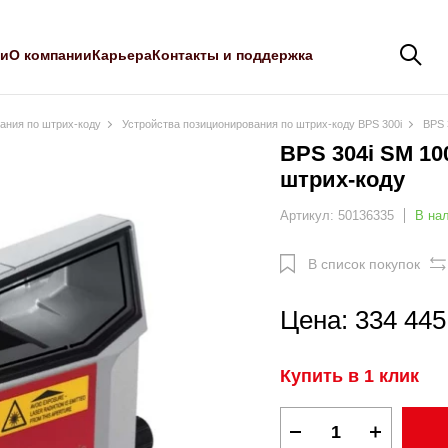
ли
О компании
Карьера
Контакты и поддержка
ания по штрих-коду
Устройства позиционирования по штрих-коду BPS 300i
BPS 
BPS 304i SM 10
штрих-коду
Артикул: 50136335
В на
В список покупок
Цена: 334 445
Купить в 1 клик