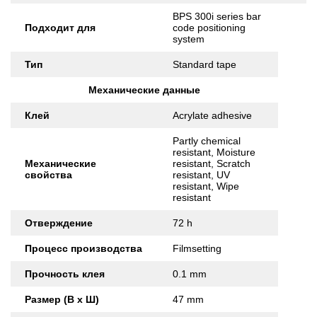
BPS 300i series bar
Подходит для
code positioning
system
Тип
Standard tape
Механические данные
Клей
Acrylate adhesive
Partly chemical
resistant, Moisture
Механические
resistant, Scratch
свойства
resistant, UV
resistant, Wipe
resistant
Отверждение
72 h
Процесс производства
Filmsetting
Прочность клея
0.1 mm
Размер (В x Ш)
47 mm