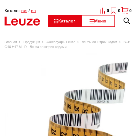
Каталог
rus
/
en
0
0
0
Каталог
Меню
Главная
Продукция
Аксессуары Leuze
Ленты со штрих-кодом
BCB
G40 H47 ML D - Лента со штрих-кодами