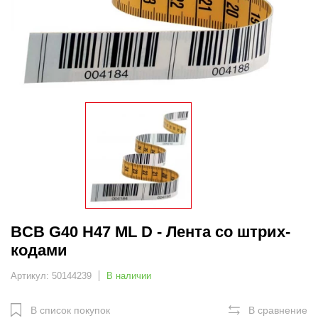
BCB G40 H47 ML D - Лента со штрих-
кодами
Артикул: 50144239
В наличии
В список покупок
В сравнение