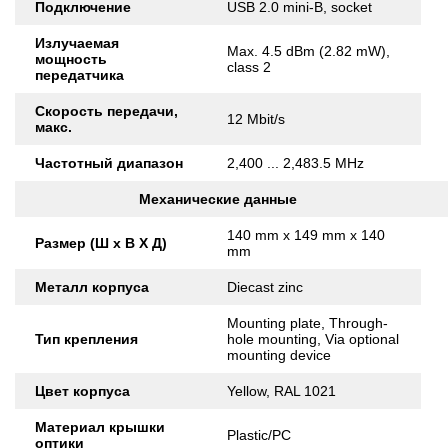
Подключение
USB 2.0 mini-B, socket
Излучаемая
Max. 4.5 dBm (2.82 mW),
мощность
class 2
передатчика
Скорость передачи,
12 Mbit/s
макс.
Частотный диапазон
2,400 ... 2,483.5 MHz
Механические данные
140 mm x 149 mm x 140
Размер (Ш x В X Д)
mm
Металл корпуса
Diecast zinc
Mounting plate, Through-
Тип крепления
hole mounting, Via optional
mounting device
Цвет корпуса
Yellow, RAL 1021
Материал крышки
Plastic/PC
оптики