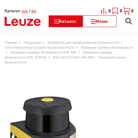
Каталог
rus
/
en
0
0
0
Каталог
Меню
Главная
Продукция
Устройства для промышленной безопасности
Оптоэлектронные устройства безопасности
Лазерные сканеры безопасности
Лазерные сканеры безопасности RSL 400
Лазерные сканеры
безопасности RSL 420/425
RSL420-L/CU416-300-WPU - Лазерный сканер
безопасности