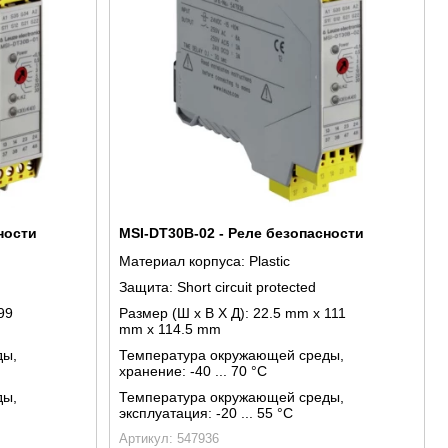
ности
MSI-DT30B-02 - Реле безопасности
Материал корпуса:
Plastic
Защита:
Short circuit protected
99
Размер (Ш x В X Д):
22.5 mm x 111
mm x 114.5 mm
ды,
Температура окружающей среды,
хранение:
-40 ... 70 °C
ды,
Температура окружающей среды,
эксплуатация:
-20 ... 55 °C
Артикул: 547936