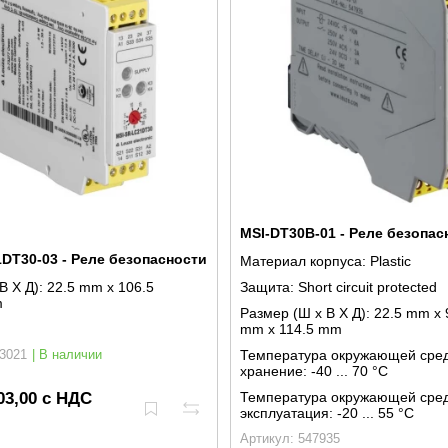
MSI-DT30B-01 - Реле безопас
DT30-03 - Реле безопасности
Материал корпуса:
Plastic
Защита:
Short circuit protected
В X Д):
22.5 mm x 106.5
m
Размер (Ш x В X Д):
22.5 mm x 
mm x 114.5 mm
Температура окружающей сре
3021
| В наличии
хранение:
-40 ... 70 °C
03,00 с НДС
Температура окружающей сре
эксплуатация:
-20 ... 55 °C
Артикул: 547935