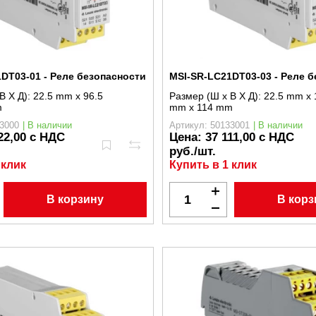
DT03-01 - Реле безопасности
MSI-SR-LC21DT03-03 - Реле 
В X Д):
22.5 mm x 96.5
Размер (Ш x В X Д):
22.5 mm x 
m
mm x 114 mm
3000
| В наличии
Артикул: 50133001
| В наличии
22,00 с НДС
Цена:
37 111,00 с НДС
руб./шт.
 клик
Купить в 1 клик
В корзину
В корз