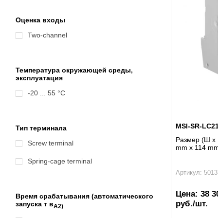
Оценка входы
Two-channel
Температура окружающей среды,
эксплуатация
-20 ... 55 °C
MSI-SR-LC21
Тип терминала
Размер (Ш x 
Screw terminal
mm x 114 m
Spring-cage terminal
Артикул: 5013
Цена:
38 3
Время срабатывания (автоматического
руб./шт.
запуска т в
А2
)