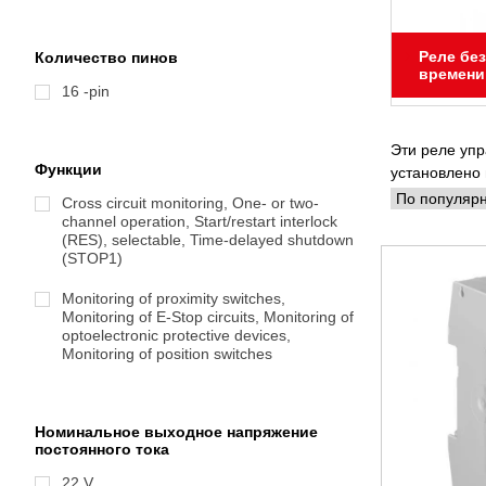
Реле без
Количество пинов
времени
16 -pin
Эти реле упр
Функции
установлено 
Cross circuit monitoring, One- or two-
channel operation, Start/restart interlock
(RES), selectable, Time-delayed shutdown
(STOP1)
Monitoring of proximity switches,
Monitoring of E-Stop circuits, Monitoring of
optoelectronic protective devices,
Monitoring of position switches
Номинальное выходное напряжение
постоянного тока
22 V