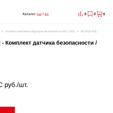
Каталог
rus
/
en
0
0
0
Готовые комплекты барьеров безопасности MLC-UDC
MLD520-R3L-
- Комплект датчика безопасности /
 руб./шт.