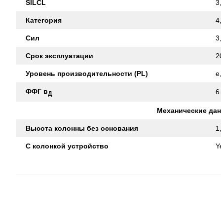
SILCL
3
Категория
4
Сил
3
Срок эксплуатации
2
Уровень производительности (PL)
e
ФФГ в
6
Д
Механические да
Высота колонны без основания
1
С колонкой устройство
Y