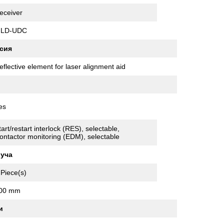
eceiver
LD-UDC
сия
eflective element for laser alignment aid
es
tart/restart interlock (RES), selectable,
ontactor monitoring (EDM), selectable
луча
 Piece(s)
00 mm
и