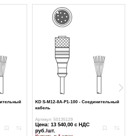
нительный
KD S-M12-8A-P1-100 - Соединительный
K
кабель
к
Артикул: 50135129
А
Цена: 13 540,00 с НДС
Ц
руб./шт.
р