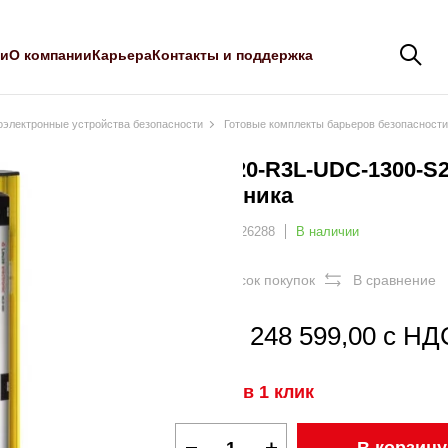
ли
О компании
Карьера
Контакты и поддержка
оэлектронные устройства безопасности
Готовые комплекты барьеров безопасности
MLD520-R3L-UDC-1300-S2 
приемника
Артикул: 426288
В наличии
В список покупок
В сравнение
Цена: 248 599,00 с НДС
Купить в 1 клик
В корзину