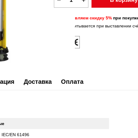
Предоставляем скидку 5%
при покупке
*скидка учитывается при выставлении сч
ация
Доставка
Оплата
ые
, IEC/EN 61496