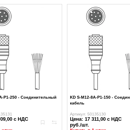
A-P1-250 - Соединительный
KD S-M12-8A-P1-150 - Соеди
кабель
135131
Артикул: 50135130
709,00 с НДС
Цена: 17 311,00 с НДС
руб./шт.