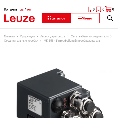
Каталог
rus
/
en
0
0
0
Каталог
Меню
Главная
Продукция
Аксессуары Leuze
Сеть, кабели и соединители
Соединительные коробки
MK 358 - Интерфейсный преобразователь