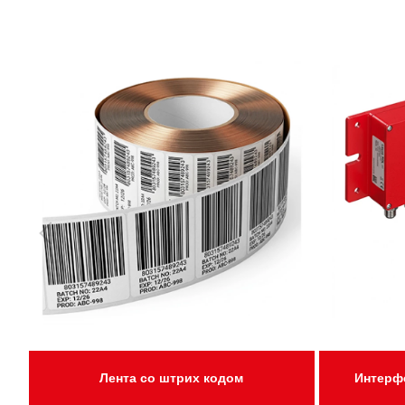
Лента со штрих кодом
Интерф