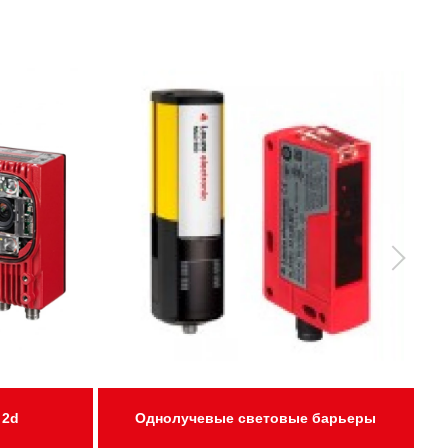
 2d
Однолучевые световые барьеры