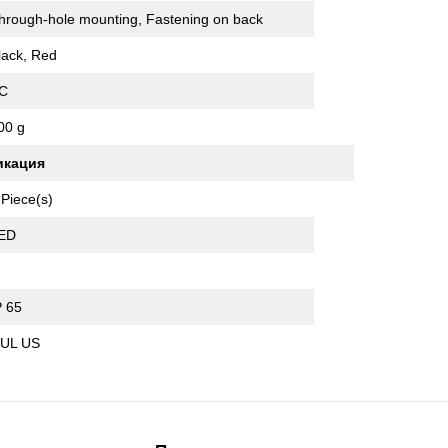
hrough-hole mounting, Fastening on back
lack, Red
C
00 g
икация
 Piece(s)
ED
P 65
 UL US