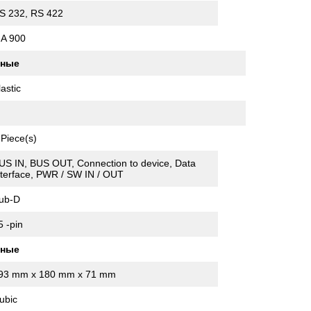
S 232, RS 422
A 900
нные
lastic
 Piece(s)
US IN, BUS OUT, Connection to device, Data
nterface, PWR / SW IN / OUT
ub-D
5 -pin
нные
93 mm x 180 mm x 71 mm
ubic