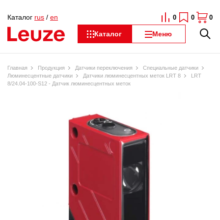
Каталог
rus
/
en
0
0
0
Каталог
Меню
Главная
Продукция
Датчики переключения
Специальные датчики
Люминесцентные датчики
Датчики люминесцентных меток LRT 8
LRT
8/24.04-100-S12 - Датчик люминесцентных меток