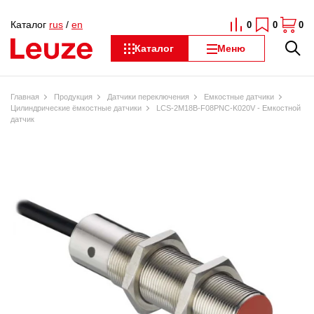
Каталог
rus
/
en
0
0
0
Каталог
Меню
Главная
Продукция
Датчики переключения
Емкостные датчики
Цилиндрические ёмкостные датчики
LCS-2M18B-F08PNC-K020V - Емкостной
датчик