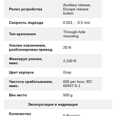
Auxiliary release,
Релиз устройства
Escape release
button
Скорость подхода
0.001 ... 0.5 m/s
Through-hole
Тип крепления
mounting
Усилие извлечения,
20 N
разблокирован привод
Фиксируя усилие,
2,100 N
макс.
Цвет корпуса
Gray
Частота срабатывания,
600 per hour, IEC
макс.
60947-5-1
Вес нетто
500 g
Эксплуатация и индикация
Количество
5 Piece(s)