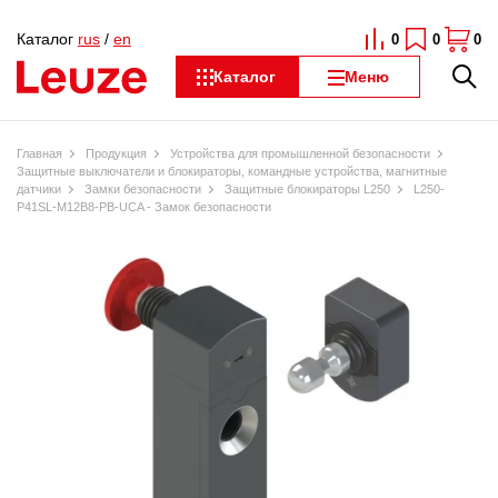
Каталог
rus
/
en
0
0
0
Каталог
Меню
Главная
Продукция
Устройства для промышленной безопасности
Защитные выключатели и блокираторы, командные устройства, магнитные
датчики
Замки безопасности
Защитные блокираторы L250
L250-
P41SL-M12B8-PB-UCA - Замок безопасности