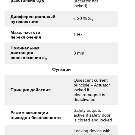
расстояние с
(actuator not
АР
locked)
Дифференциальный
≤ 20 % S
n
путешествия
Макс. частота
1 Hz
переключения
Номинальная
дистанция
3 mm
переключения с
п
Функции
Quiescent current
principle – Actuator
Принцип действия
locked if
electromagnet is
deactivated
Safety outputs
Режим активации
active if safety door
выходов безопасности
is closed and locked
Locking device with