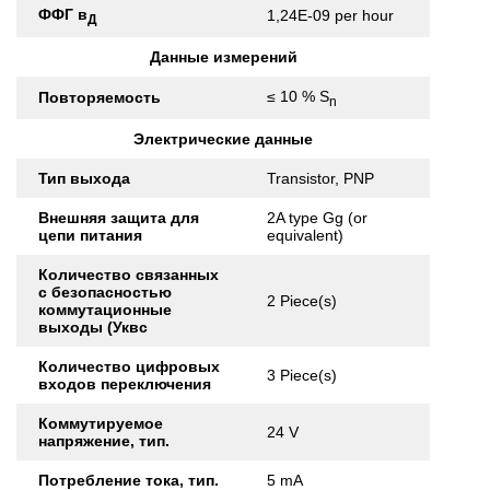
ФФГ в
1,24E-09 per hour
Д
Данные измерений
≤ 10 % S
Повторяемость
n
Электрические данные
Тип выхода
Transistor, PNP
Внешняя защита для
2A type Gg (or
цепи питания
equivalent)
Количество связанных
с безопасностью
2 Piece(s)
коммутационные
выходы (Уквс
Количество цифровых
3 Piece(s)
входов переключения
Коммутируемое
24 V
напряжение, тип.
Потребление тока, тип.
5 mA