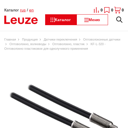
Каталог
rus
/
en
0
0
0
Каталог
Меню
Главная
Продукция
Датчики переключения
Оптоволоконные датчики
Оптоволокно, волноводы
Оптоволокно, пластик
KF-L-320 -
Оптоволокно пластиковое для однолучевого применения