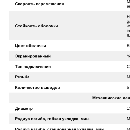
M
Скорость перемещения
a
H
g
Стойкость оболочки
w
i
I
Цвет оболочки
B
Экранированный
Y
Тип подключения
C
Резьба
M
Количество выводов
5
Механические да
Диаметр
1
Радиус изгиба, гибкая укладка, мин.
M
Радиус изгиба, стационарная укладка, мин.
M