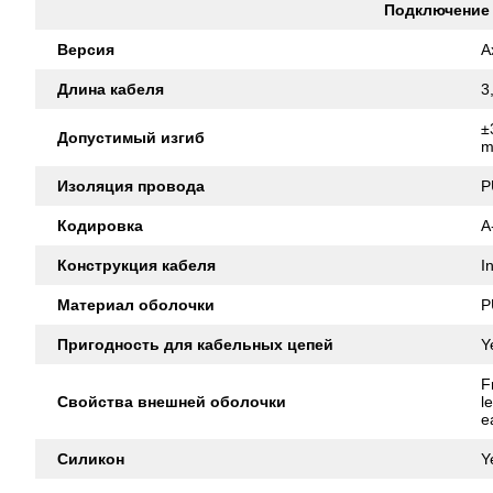
Подключение
Версия
A
Длина кабеля
3
±
Допустимый изгиб
m
Изоляция провода
P
Кодировка
A
Конструкция кабеля
I
Материал оболочки
P
Пригодность для кабельных цепей
Y
F
Свойства внешней оболочки
l
e
Силикон
Y