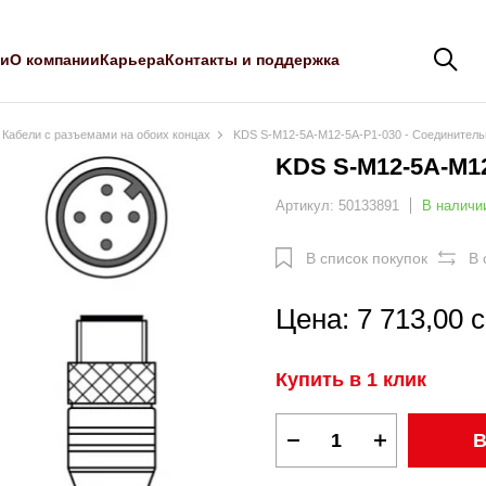
ли
О компании
Карьера
Контакты и поддержка
Кабели с разъемами на обоих концах
KDS S-M12-5A-M12-5A-P1-030 - Соединитель
KDS S-M12-5A-M1
Артикул: 50133891
В наличи
В список покупок
В 
Цена: 7 713,00 
Купить в 1 клик
В