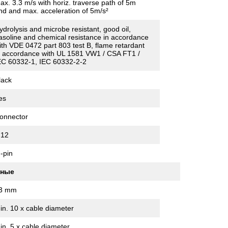
ax. 3.3 m/s with horiz. traverse path of 5m
nd and max. acceleration of 5m/s²
ydrolysis and microbe resistant, good oil,
asoline and chemical resistance in accordance
ith VDE 0472 part 803 test B, flame retardant
n accordance with UL 1581 VW1 / CSA FT1 /
EC 60332-1, IEC 60332-2-2
lack
es
onnector
12
 -pin
нные
3 mm
in. 10 x cable diameter
in. 5 x cable diameter