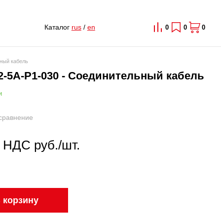
Каталог
rus
/
en
0
0
0
ный кабель
2-5A-P1-030 - Соединительный кабель
и
сравнение
с НДС руб./шт.
 корзину