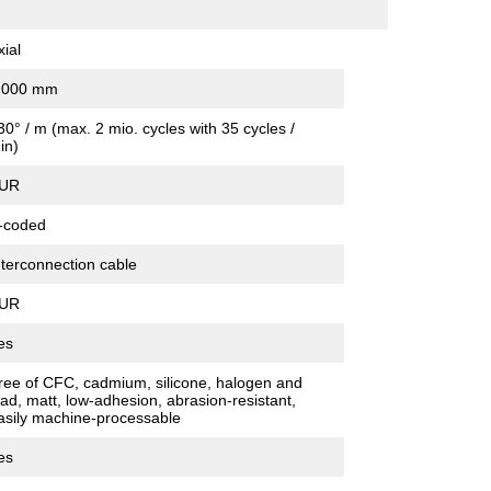
xial
,000 mm
30° / m (max. 2 mio. cycles with 35 cycles /
in)
UR
-coded
nterconnection cable
UR
es
ree of CFC, cadmium, silicone, halogen and
ead, matt, low-adhesion, abrasion-resistant,
asily machine-processable
es