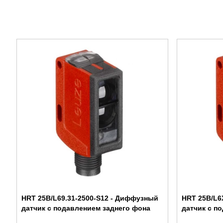
HRT 25B/L69.31-2500-S12 - Диффузный
HRT 25B/L6
датчик с подавлением заднего фона
датчик с п