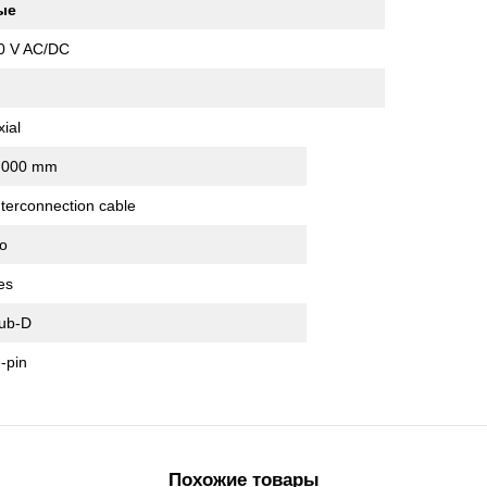
ые
0 V AC/DC
xial
,000 mm
nterconnection cable
o
es
ub-D
 -pin
Похожие товары