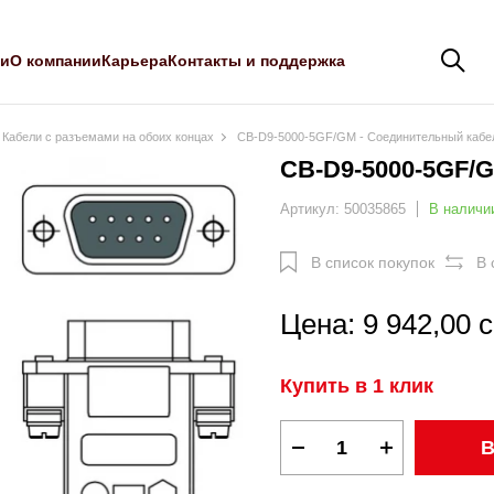
ли
О компании
Карьера
Контакты и поддержка
Кабели с разъемами на обоих концах
CB-D9-5000-5GF/GM - Соединительный кабе
CB-D9-5000-5GF/
Артикул: 50035865
В наличи
В список покупок
В 
Цена: 9 942,00 
Купить в 1 клик
В