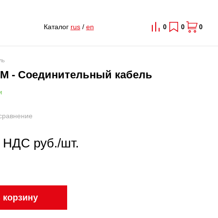
Каталог
rus
/
en
0
0
0
ль
GM - Соединительный кабель
и
сравнение
с НДС руб./шт.
 корзину