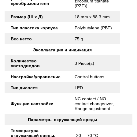
zirconium titanate
преобразователя
(PZT))
Размер (Ш x Д)
18 mm x 88.3 mm
Тип пластика корпуса
Polybutylene (PBT)
Вес нетто
75 g
Эксплуатация и индикация
Количество
3 Piece(s)
светодиодов
Настройка/управление
Control buttons
Тип дисплея
LED
NC contact / NO
Функции настройки
contact changeover,
Range adjustment
Параметры окружающей среды
Температура
окружающей среды,
-20 ... 70 °C