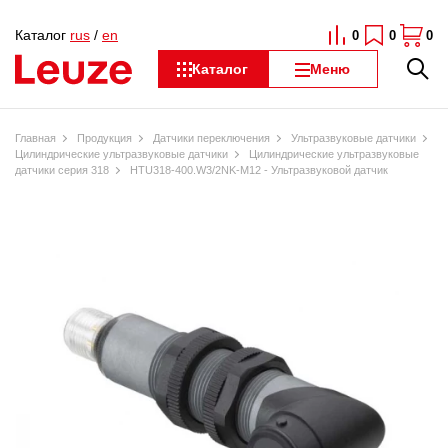
Каталог
rus
/
en
0
0
0
Каталог
Меню
Главная
Продукция
Датчики переключения
Ультразвуковые датчики
Цилиндрические ультразвуковые датчики
Цилиндрические ультразвуковые
датчики серия 318
HTU318-400.W3/2NK-M12 - Ультразвуковой датчик