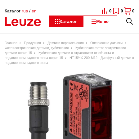
Каталог
rus
/
en
0
0
0
Каталог
Меню
Главная
Продукция
Датчики переключения
Оптические датчики
Фотоэлектрические датчики, кубические
Кубические фотоэлектрические
датчики серия 15
Кубические датчики с отражением от объекта и
подавлением заднего фона серия 15
HT15/4X-200-M12 - Диффузный датчик с
подавлением заднего фона