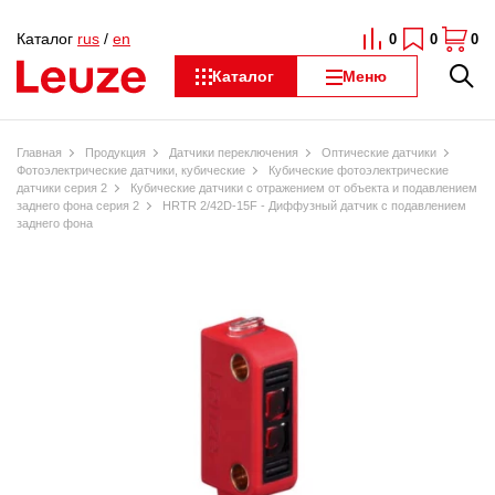
Каталог
rus
/
en
0
0
0
Каталог
Меню
Главная
Продукция
Датчики переключения
Оптические датчики
Фотоэлектрические датчики, кубические
Кубические фотоэлектрические
датчики серия 2
Кубические датчики с отражением от объекта и подавлением
заднего фона серия 2
HRTR 2/42D-15F - Диффузный датчик с подавлением
заднего фона