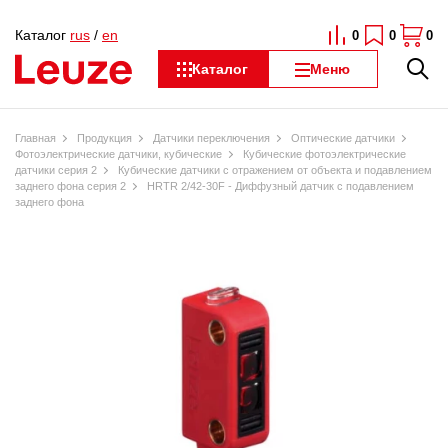
Каталог
rus
/
en
0
0
0
Каталог
Меню
Главная
Продукция
Датчики переключения
Оптические датчики
Фотоэлектрические датчики, кубические
Кубические фотоэлектрические
датчики серия 2
Кубические датчики с отражением от объекта и подавлением
заднего фона серия 2
HRTR 2/42-30F - Диффузный датчик с подавлением
заднего фона