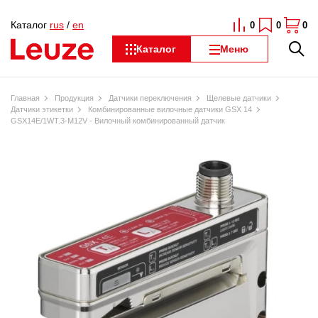
Каталог
rus
/
en
0
0
0
Каталог
Меню
Главная
Продукция
Датчики переключения
Щелевые датчики
Датчики этикетки
Комбинированные вилочные датчики GSX 14
GSX14E/1WT.3-M12V - Вилочный комбинированный датчик