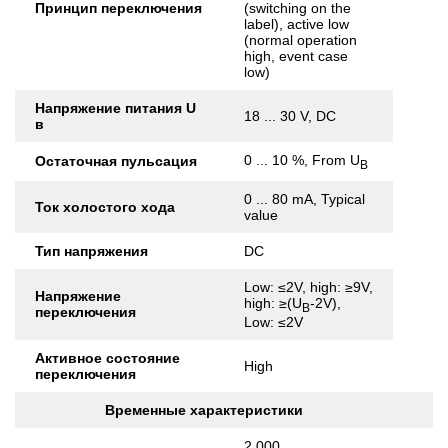
Принцип переключения
(switching on the
label), active low
(normal operation
high, event case
low)
Напряжение питания U
18 ... 30 V, DC
в
0 ... 10 %, From U
Остаточная пульсация
B
0 ... 80 mA, Typical
Ток холостого хода
value
Тип напряжения
DC
Low: ≤2V, high: ≥9V,
Напряжение
high: ≥(U
-2V),
B
переключения
Low: ≤2V
Активное состояние
High
переключения
Временные характеристики
2,000