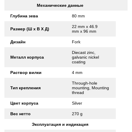
Механические данные
Глубина зева
80 mm
22 mm x 46.9
Размер (Ш x В X Д)
mm x 96 mm
Дизайн
Fork
Diecast zinc,
Металл корпуса
galvanic nickel
coating
Раствор вилки
4 mm
Through-hole
Тип крепления
mounting, Mounting
thread
Цвет корпуса
Silver
Вес нетто
270 g
Эксплуатация и индикация