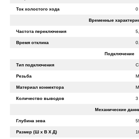
Ток холостого хода
0
Временные характери
Частота переключения
5
Время отклика
0
Подключение
Тип подключения
C
Резьба
M
Материал коннектора
M
Количество выводов
3
Механические данн
Глубина зева
5
Размер (Ш x В X Д)
1