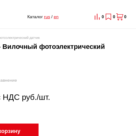
Каталог
rus
/
en
0
0
0
фотоэлектрический датчик
 - Вилочный фотоэлектрический
равнение
с НДС руб./шт.
корзину