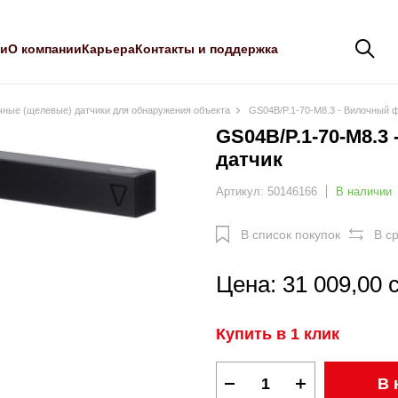
ли
О компании
Карьера
Контакты и поддержка
чные (щелевые) датчики для обнаружения объекта
GS04B/P.1-70-M8.3 - Вилочный 
GS04B/P.1-70-M8.3
датчик
Артикул: 50146166
В наличии
В список покупок
В с
Цена: 31 009,00 
Купить в 1 клик
В 