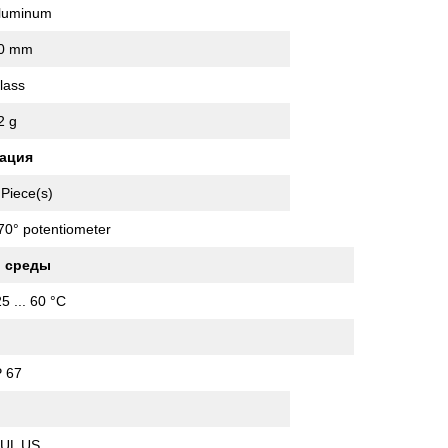
luminum
0 mm
lass
2 g
кация
 Piece(s)
70° potentiometer
 среды
25 ... 60 °C
P 67
I
 UL US