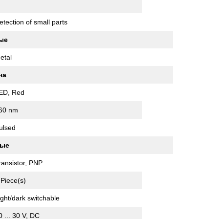
etection of small parts
ые
etal
ча
ED, Red
60 nm
ulsed
ные
ransistor, PNP
 Piece(s)
ight/dark switchable
0 ... 30 V, DC