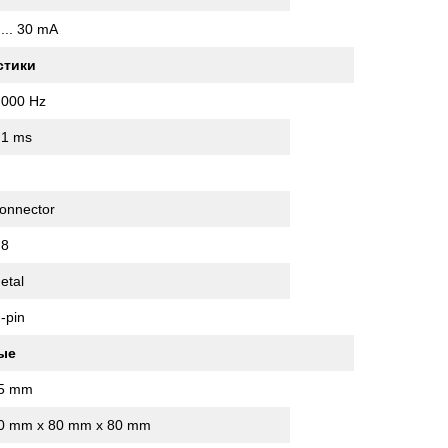
 ... 30 mA
стики
,000 Hz
.1 ms
onnector
8
etal
 -pin
ые
5 mm
0 mm x 80 mm x 80 mm