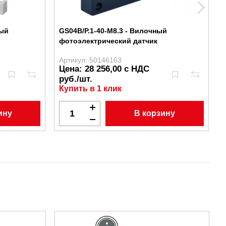
ный
GS04B/P.1-40-M8.3 - Вилочный
фотоэлектрический датчик
Артикул: 50146163
А
Цена: 28 256,00 с НДС
руб./шт.
Купить в 1 клик
ину
В корзину