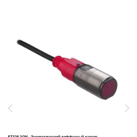
ET328.3/2N - Энергетический диффузный датчик