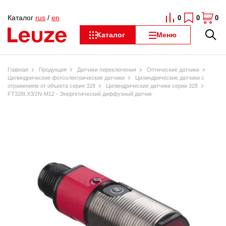
Каталог
rus
/
en
0
0
0
Каталог
Меню
Главная
Продукция
Датчики переключения
Оптические датчики
Цилиндрические фотоэлектрические датчики
Цилиндрические датчики с
отражением от объекта серия 328
Цилиндрические датчики серии 328
FT328I.X3/2N-M12 - Энергетический диффузный датчик