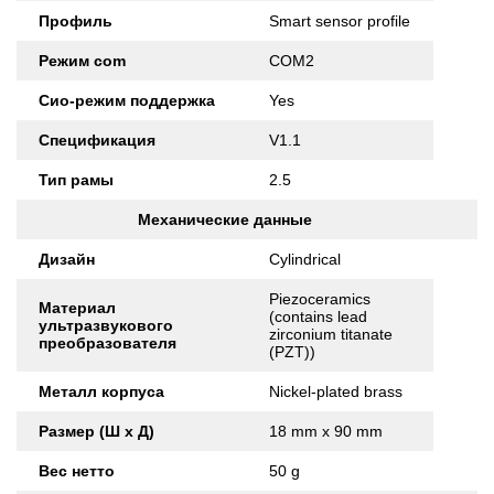
Профиль
Smart sensor profile
Режим com
COM2
Сио-режим поддержка
Yes
Спецификация
V1.1
Тип рамы
2.5
Механические данные
Дизайн
Cylindrical
Piezoceramics
Материал
(contains lead
ультразвукового
zirconium titanate
преобразователя
(PZT))
Металл корпуса
Nickel-plated brass
Размер (Ш x Д)
18 mm x 90 mm
Вес нетто
50 g