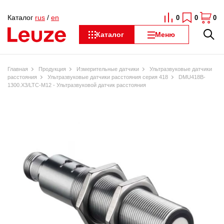
Каталог
rus
/
en
0
0
0
Каталог
Меню
Главная
Продукция
Измерительные датчики
Ультразвуковые датчики
расстояния
Ультразвуковые датчики расстояния серия 418
DMU418B-
1300.X3/LTC-M12 - Ультразвуковой датчик расстояния