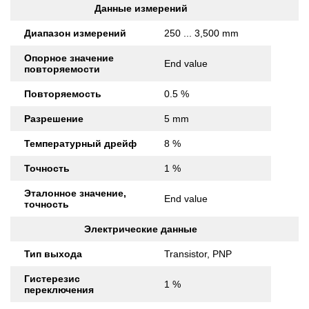
Данные измерений
Диапазон измерений
250 ... 3,500 mm
Опорное значение
End value
повторяемости
Повторяемость
0.5 %
Разрешение
5 mm
Температурный дрейф
8 %
Точность
1 %
Эталонное значение,
End value
точность
Электрические данные
Тип выхода
Transistor, PNP
Гистерезис
1 %
переключения