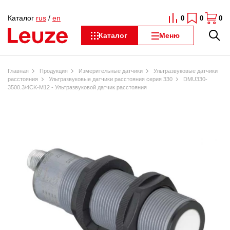
Каталог
rus
/
en
0
0
0
Каталог
Меню
Главная
Продукция
Измерительные датчики
Ультразвуковые датчики
расстояния
Ультразвуковые датчики расстояния серия 330
DMU330-
3500.3/4CK-M12 - Ультразвуковой датчик расстояния