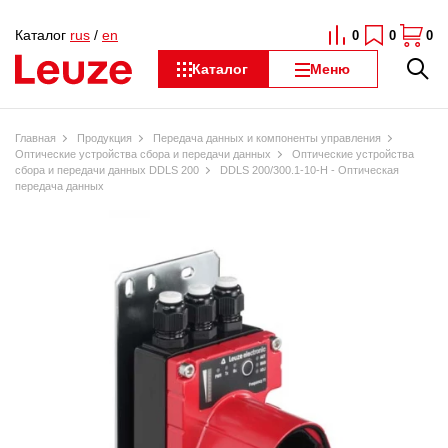
Каталог
rus
/
en
0
0
0
Каталог
Меню
Главная
Продукция
Передача данных и компоненты управления
Оптические устройства сбора и передачи данных
Оптические устройства
сбора и передачи данных DDLS 200
DDLS 200/300.1-10-H - Оптическая
передача данных