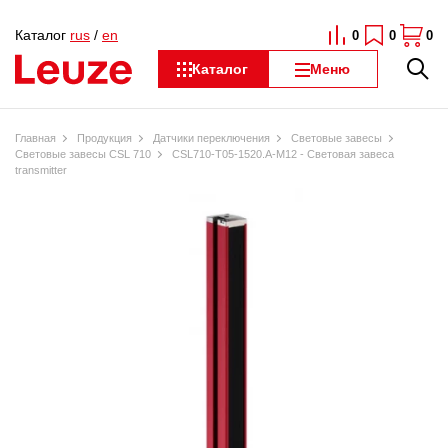
Каталог
rus
/
en
0
0
0
Каталог
Меню
Главная
Продукция
Датчики переключения
Световые завесы
Световые завесы CSL 710
CSL710-T05-1520.A-M12 - Световая завеса
transmitter