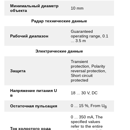
Минимальный диаметр
10 mm
объекта
Радар технические данные
Guaranteed
Рабочий диапазон
operating range, 0.1
... 3.5 m
Электрические данные
Transient
protection, Polarity
Защита
reversal protection,
Short circuit
protected
Напряжение питания U
18 ... 30 V, DC
в
0 ... 15 %, From U
Остаточная пульсация
B
0 ... 350 mA, The
specified values
refer to the entire
Ток холостого хода