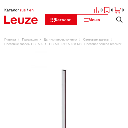
Каталог
rus
/
en
0
0
0
Каталог
Меню
Главная
Продукция
Датчики переключения
Световые завесы
Световые завесы CSL 505
CSL505-R12.5-188-M8 - Световая завеса receiver