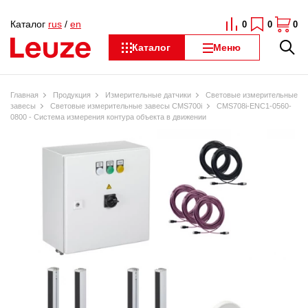
Каталог
rus
/
en
0
0
0
Каталог
Меню
Главная
Продукция
Измерительные датчики
Световые измерительные
завесы
Световые измерительные завесы CMS700i
CMS708i-ENC1-0560-
0800 - Система измерения контура объекта в движении