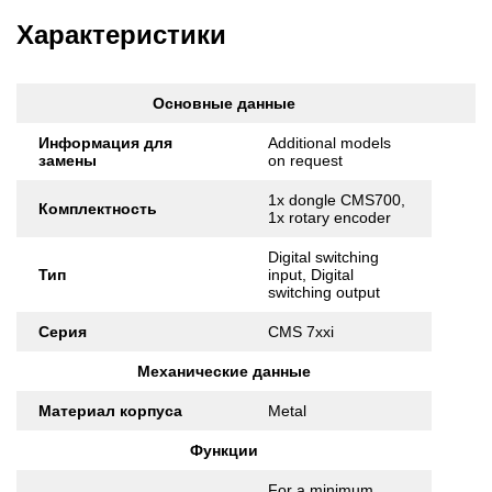
Характеристики
Основные данные
Информация для
Additional models
замены
on request
1x dongle CMS700,
Комплектность
1x rotary encoder
Digital switching
Тип
input, Digital
switching output
Серия
CMS 7xxi
Механические данные
Материал корпуса
Metal
Функции
For a minimum