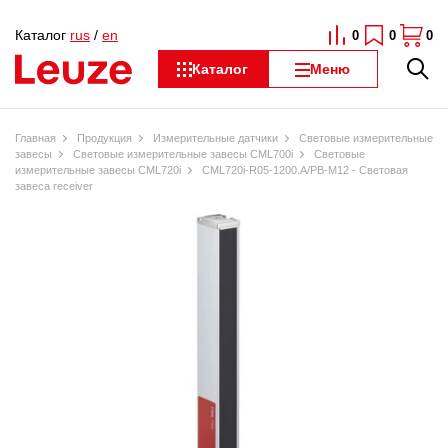
Каталог
rus
/
en
0
0
0
Каталог
Меню
Главная
Продукция
Измерительные датчики
Световые измерительные
завесы
Световые измерительные завесы CML700i
Световые
измерительные завесы CML720i
CML720i-R05-1200.A/PB-M12 - Световая
завеса receiver