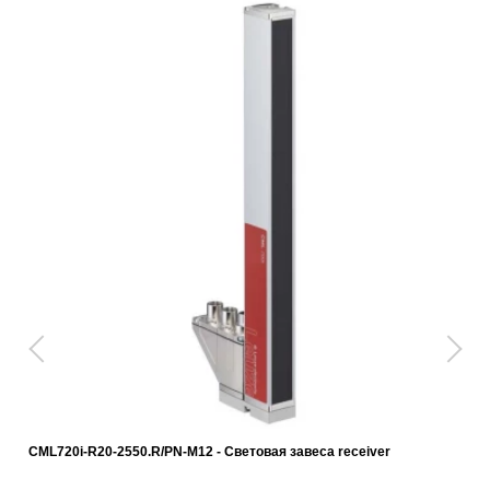
CML720i-R20-2550.R/PN-M12 - Световая завеса receiver