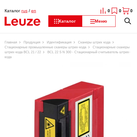
Каталог
rus
/
en
0
0
0
Каталог
Меню
Главная
Продукция
Идентификация
Сканеры штрих кода
Стационарные промышленные сканеры штрих-кода
Стационарные сканеры
штрих-кода BCL 21 / 22
BCL 22 S N 300 - Стационарный считыватель штрих-
кода