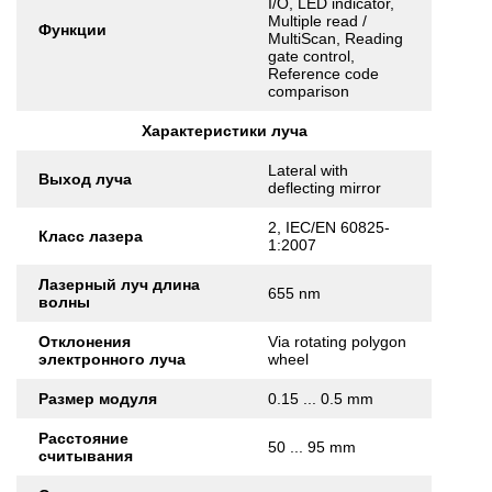
I/O, LED indicator,
Multiple read /
Функции
MultiScan, Reading
gate control,
Reference code
comparison
Характеристики луча
Lateral with
Выход луча
deflecting mirror
2, IEC/EN 60825-
Класс лазера
1:2007
Лазерный луч длина
655 nm
волны
Отклонения
Via rotating polygon
электронного луча
wheel
Размер модуля
0.15 ... 0.5 mm
Расстояние
50 ... 95 mm
считывания