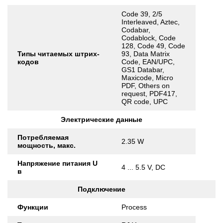
Code 39, 2/5
Interleaved, Aztec,
Codabar,
Codablock, Code
128, Code 49, Code
Типы читаемых штрих-
93, Data Matrix
кодов
Code, EAN/UPC,
GS1 Databar,
Maxicode, Micro
PDF, Others on
request, PDF417,
QR code, UPC
Электрические данные
Потребляемая
2.35 W
мощность, макс.
Напряжение питания U
4 ... 5.5 V, DC
в
Подключение
Функции
Process