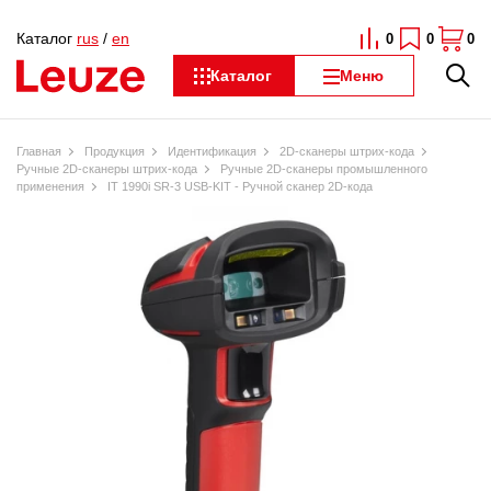
Каталог
rus
/
en
0
0
0
Каталог
Меню
Главная
Продукция
Идентификация
2D-сканеры штрих-кода
Ручные 2D-сканеры штрих-кода
Ручные 2D-сканеры промышленного
применения
IT 1990i SR-3 USB-KIT - Ручной сканер 2D-кода