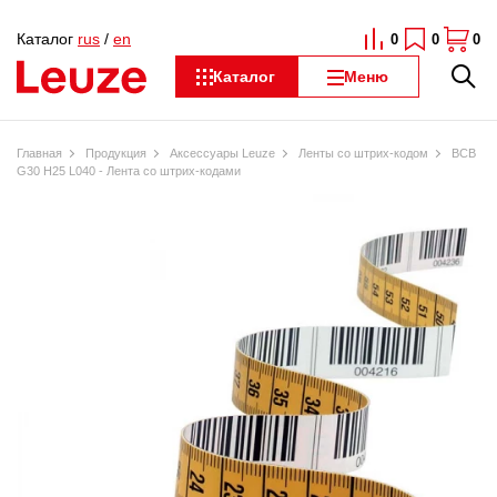
Каталог
rus
/
en
0
0
0
Каталог
Меню
Главная
Продукция
Аксессуары Leuze
Ленты со штрих-кодом
BCB
G30 H25 L040 - Лента со штрих-кодами