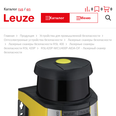
Каталог
rus
/
en
0
0
0
Каталог
Меню
Главная
Продукция
Устройства для промышленной безопасности
Оптоэлектронные устройства безопасности
Лазерные сканеры безопасности
Лазерные сканеры безопасности RSL 400
Лазерные сканеры
безопасности RSL 420P
RSL420P-M/CU400P-AIDA-OF - Лазерный сканер
безопасности