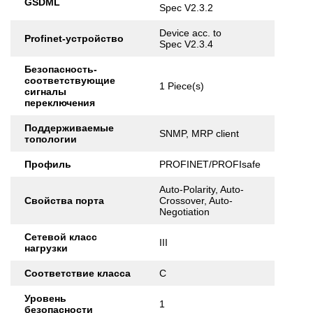
GSDML
Spec V2.3.2
Device acc. to
Profinet-устройство
Spec V2.3.4
Безопасность-
соответствующие
1 Piece(s)
сигналы
переключения
Поддерживаемые
SNMP, MRP client
топологии
Профиль
PROFINET/PROFIsafe
Auto-Polarity, Auto-
Свойства порта
Crossover, Auto-
Negotiation
Сетевой класс
III
нагрузки
Соответствие класса
C
Уровень
1
безопасности