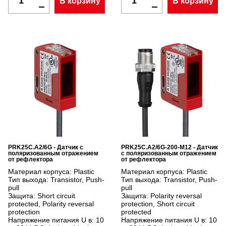
В корзину
В корзину
PRK25C.A2/6G - Датчик с
PRK25C.A2/6G-200-M12 - Датчик
поляризованным отражением
с поляризованным отражением
от рефлектора
от рефлектора
Материал корпуса:
Plastic
Материал корпуса:
Plastic
Тип выхода:
Transistor, Push-
Тип выхода:
Transistor, Push-
pull
pull
Защита:
Short circuit
Защита:
Polarity reversal
protected, Polarity reversal
protection, Short circuit
protection
protected
Напряжение питания U в:
10
Напряжение питания U в:
10