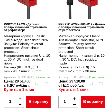
PRK25C.A2/2N - Датчик с
PRK25C.A2/2N-200-M12 - Датчик
поляризованным отражением
с поляризованным отражением
от рефлектора
от рефлектора
Материал корпуса:
Plastic
Материал корпуса:
Plastic
Тип выхода:
Transistor, NPN
Тип выхода:
Transistor, NPN
Защита:
Polarity reversal
Защита:
Polarity reversal
protection, Short circuit
protection, Short circuit
protected
protected
Напряжение питания U в:
10
Напряжение питания U в:
10
... 30 V, DC, Incl. residual
... 30 V, DC, Incl. residual
ripple
ripple
Размер (Ш x В X Д):
15
Размер (Ш x В X Д):
15
mm x 42.7 mm x 30 mm
mm x 42.7 mm x 30 mm
Артикул: 50134260
| В наличии
Артикул: 50134262
| В наличии
Цена:
29 510,00
Цена:
29 510,00
с НДС руб./шт.
с НДС руб./шт.
Купить в 1 клик
Купить в 1 клик
В корзину
В корзину