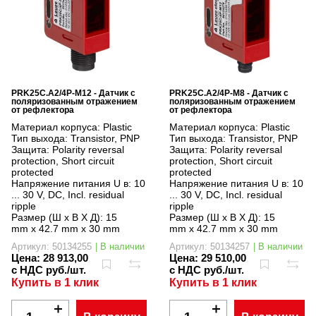
PRK25C.A2/4P-M12 - Датчик с
PRK25C.A2/4P-M8 - Датчик с
поляризованным отражением
поляризованным отражением
от рефлектора
от рефлектора
Материал корпуса:
Plastic
Материал корпуса:
Plastic
Тип выхода:
Transistor, PNP
Тип выхода:
Transistor, PNP
Защита:
Polarity reversal
Защита:
Polarity reversal
protection, Short circuit
protection, Short circuit
protected
protected
Напряжение питания U в:
10
Напряжение питания U в:
10
... 30 V, DC, Incl. residual
... 30 V, DC, Incl. residual
ripple
ripple
Размер (Ш x В X Д):
15
Размер (Ш x В X Д):
15
mm x 42.7 mm x 30 mm
mm x 42.7 mm x 30 mm
Артикул: 50134255
| В наличии
Артикул: 50134257
| В наличии
Цена:
28 913,00
Цена:
29 510,00
с НДС руб./шт.
с НДС руб./шт.
Купить в 1 клик
Купить в 1 клик