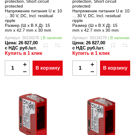
protection, Short circuit
protection, Short circuit
protected
protected
Напряжение питания U в:
10
Напряжение питания U в:
10
... 30 V, DC, Incl. residual
... 30 V, DC, Incl. residual
ripple
ripple
Размер (Ш x В X Д):
15
Размер (Ш x В X Д):
15
mm x 42.7 mm x 30 mm
mm x 42.7 mm x 30 mm
Артикул: 50134276
| В наличии
Артикул: 50134278
| В наличии
Цена:
26 827,00
Цена:
26 827,00
с НДС руб./шт.
с НДС руб./шт.
Купить в 1 клик
Купить в 1 клик
В корзину
В корзину