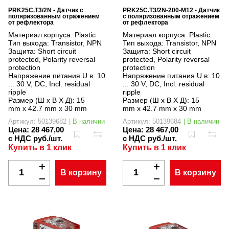
PRK25C.T3/2N - Датчик с
PRK25C.T3/2N-200-M12 - Датчик
поляризованным отражением
с поляризованным отражением
от рефлектора
от рефлектора
Материал корпуса:
Plastic
Материал корпуса:
Plastic
Тип выхода:
Transistor, NPN
Тип выхода:
Transistor, NPN
Защита:
Short circuit
Защита:
Short circuit
protected, Polarity reversal
protected, Polarity reversal
protection
protection
Напряжение питания U в:
10
Напряжение питания U в:
10
... 30 V, DC, Incl. residual
... 30 V, DC, Incl. residual
ripple
ripple
Размер (Ш x В X Д):
15
Размер (Ш x В X Д):
15
mm x 42.7 mm x 30 mm
mm x 42.7 mm x 30 mm
Артикул: 50139682
| В наличии
Артикул: 50139684
| В наличии
Цена:
28 467,00
Цена:
28 467,00
с НДС руб./шт.
с НДС руб./шт.
Купить в 1 клик
Купить в 1 клик
В корзину
В корзину