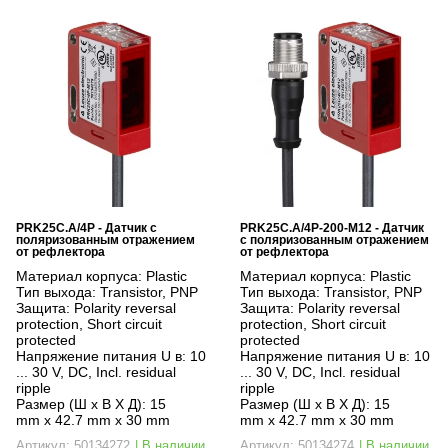
PRK25C.A/4P - Датчик с
PRK25C.A/4P-200-M12 - Датчик
поляризованным отражением
с поляризованным отражением
от рефлектора
от рефлектора
Материал корпуса:
Plastic
Материал корпуса:
Plastic
Тип выхода:
Transistor, PNP
Тип выхода:
Transistor, PNP
Защита:
Polarity reversal
Защита:
Polarity reversal
protection, Short circuit
protection, Short circuit
protected
protected
Напряжение питания U в:
10
Напряжение питания U в:
10
... 30 V, DC, Incl. residual
... 30 V, DC, Incl. residual
ripple
ripple
Размер (Ш x В X Д):
15
Размер (Ш x В X Д):
15
mm x 42.7 mm x 30 mm
mm x 42.7 mm x 30 mm
Артикул: 50134272
| В наличии
Артикул: 50134274
| В наличии