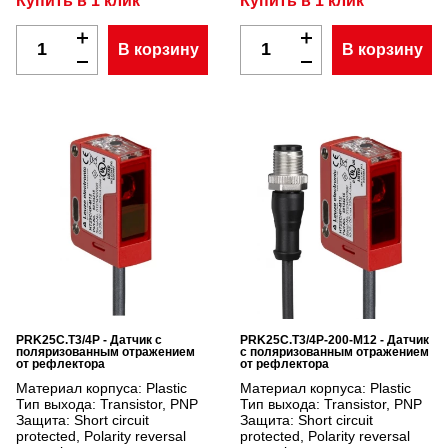
Купить в 1 клик
Купить в 1 клик
В корзину
В корзину
PRK25C.T3/4P - Датчик с
PRK25C.T3/4P-200-M12 - Датчик
поляризованным отражением
с поляризованным отражением
от рефлектора
от рефлектора
Материал корпуса:
Plastic
Материал корпуса:
Plastic
Тип выхода:
Transistor, PNP
Тип выхода:
Transistor, PNP
Защита:
Short circuit
Защита:
Short circuit
protected, Polarity reversal
protected, Polarity reversal