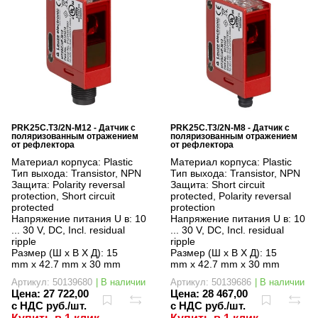
PRK25C.T3/2N-M12 - Датчик с
PRK25C.T3/2N-M8 - Датчик с
поляризованным отражением
поляризованным отражением
от рефлектора
от рефлектора
Материал корпуса:
Plastic
Материал корпуса:
Plastic
Тип выхода:
Transistor, NPN
Тип выхода:
Transistor, NPN
Защита:
Polarity reversal
Защита:
Short circuit
protection, Short circuit
protected, Polarity reversal
protected
protection
Напряжение питания U в:
10
Напряжение питания U в:
10
... 30 V, DC, Incl. residual
... 30 V, DC, Incl. residual
ripple
ripple
Размер (Ш x В X Д):
15
Размер (Ш x В X Д):
15
mm x 42.7 mm x 30 mm
mm x 42.7 mm x 30 mm
Артикул: 50139680
| В наличии
Артикул: 50139686
| В наличии
Цена:
27 722,00
Цена:
28 467,00
с НДС руб./шт.
с НДС руб./шт.