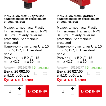
PRK25C.A/2N-M12 - Датчик с
PRK25C.A/2N-M8 - Датчик с
поляризованным отражением
поляризованным отражением
от рефлектора
от рефлектора
Материал корпуса:
Plastic
Материал корпуса:
Plastic
Тип выхода:
Transistor, NPN
Тип выхода:
Transistor, NPN
Защита:
Polarity reversal
Защита:
Polarity reversal
protection, Short circuit
protection, Short circuit
protected
protected
Напряжение питания U в:
10
Напряжение питания U в:
10
... 30 V, DC, Incl. residual
... 30 V, DC, Incl. residual
ripple
ripple
Размер (Ш x В X Д):
15
Размер (Ш x В X Д):
15
mm x 42.7 mm x 30 mm
mm x 42.7 mm x 30 mm
Артикул: 50134275
| В наличии
Артикул: 50134277
| В наличии
Цена:
26 082,00
Цена:
26 827,00
с НДС руб./шт.
с НДС руб./шт.
Купить в 1 клик
Купить в 1 клик
В корзину
В корзину