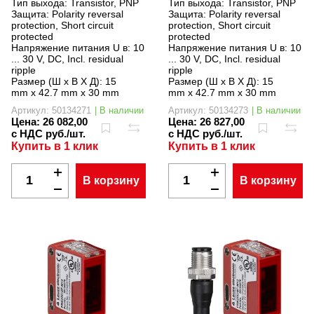
Тип выхода:
Transistor, PNP
Тип выхода:
Transistor, PNP
Защита:
Polarity reversal
Защита:
Polarity reversal
protection, Short circuit
protection, Short circuit
protected
protected
Напряжение питания U в:
10
Напряжение питания U в:
10
... 30 V, DC, Incl. residual
... 30 V, DC, Incl. residual
ripple
ripple
Размер (Ш x В X Д):
15
Размер (Ш x В X Д):
15
mm x 42.7 mm x 30 mm
mm x 42.7 mm x 30 mm
Артикул: 50134271
| В наличии
Артикул: 50134273
| В наличии
Цена:
26 082,00
Цена:
26 827,00
с НДС руб./шт.
с НДС руб./шт.
Купить в 1 клик
Купить в 1 клик
В корзину
В корзину