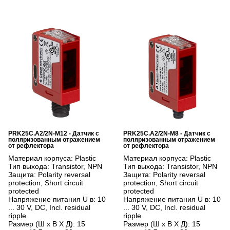
PRK25C.A2/2N-M12 - Датчик с
PRK25C.A2/2N-M8 - Датчик с
поляризованным отражением
поляризованным отражением
от рефлектора
от рефлектора
Материал корпуса:
Plastic
Материал корпуса:
Plastic
Тип выхода:
Transistor, NPN
Тип выхода:
Transistor, NPN
Защита:
Polarity reversal
Защита:
Polarity reversal
protection, Short circuit
protection, Short circuit
protected
protected
Напряжение питания U в:
10
Напряжение питания U в:
10
... 30 V, DC, Incl. residual
... 30 V, DC, Incl. residual
ripple
ripple
Размер (Ш x В X Д):
15
Размер (Ш x В X Д):
15