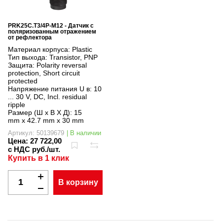
PRK25C.T3/4P-M12 - Датчик с
поляризованным отражением
от рефлектора
Материал корпуса:
Plastic
Тип выхода:
Transistor, PNP
Защита:
Polarity reversal
protection, Short circuit
protected
Напряжение питания U в:
10
... 30 V, DC, Incl. residual
ripple
Размер (Ш x В X Д):
15
mm x 42.7 mm x 30 mm
Артикул: 50139679
| В наличии
Цена:
27 722,00
с НДС руб./шт.
Купить в 1 клик
В корзину