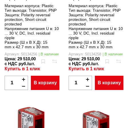
Материал корпуса:
Plastic
Материал корпуса:
Plastic
Тип выхода:
Transistor, PNP
Тип выхода:
Transistor, PNP
Защита:
Polarity reversal
Защита:
Polarity reversal
protection, Short circuit
protection, Short circuit
protected
protected
Напряжение питания U в:
10
Напряжение питания U в:
10
... 30 V, DC, Incl. residual
... 30 V, DC, Incl. residual
ripple
ripple
Размер (Ш x В X Д):
15
Размер (Ш x В X Д):
15
mm x 42.7 mm x 30 mm
mm x 42.7 mm x 30 mm
Артикул: 50134256
| В наличии
Артикул: 50134258
| В наличии
Цена:
29 510,00
Цена:
29 510,00
с НДС руб./шт.
с НДС руб./шт.
Купить в 1 клик
Купить в 1 клик
В корзину
В корзину