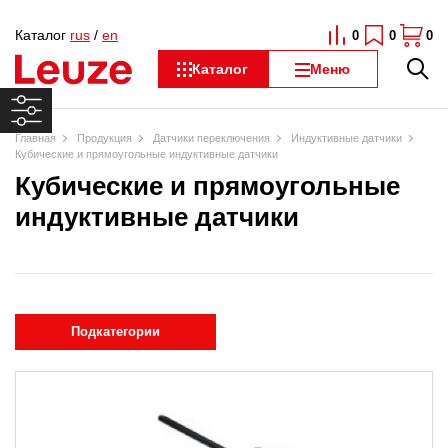
Каталог
rus
/
en
0
0
0
Каталог
Меню
Главная
Продукция
Датчики переключения
Индуктивные датчики
Кубические и прямоугольные индуктивные датчики
Кубические и прямоугольные
индуктивные датчики
Подкатегории