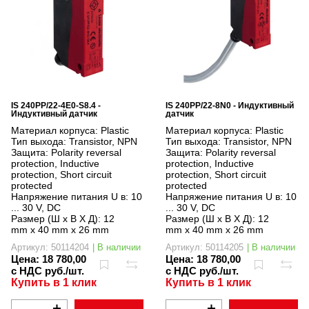
IS 240PP/22-4E0-S8.4 -
IS 240PP/22-8N0 - Индуктивный
Индуктивный датчик
датчик
Материал корпуса:
Plastic
Материал корпуса:
Plastic
Тип выхода:
Transistor, NPN
Тип выхода:
Transistor, NPN
Защита:
Polarity reversal
Защита:
Polarity reversal
protection, Inductive
protection, Inductive
protection, Short circuit
protection, Short circuit
protected
protected
Напряжение питания U в:
10
Напряжение питания U в:
10
... 30 V, DC
... 30 V, DC
Размер (Ш x В X Д):
12
Размер (Ш x В X Д):
12
mm x 40 mm x 26 mm
mm x 40 mm x 26 mm
Артикул: 50114204
| В наличии
Артикул: 50114205
| В наличии
Цена:
18 780,00
Цена:
18 780,00
с НДС руб./шт.
с НДС руб./шт.
Купить в 1 клик
Купить в 1 клик