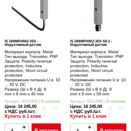
IS 288MP/4NO-3E0 -
IS 288MP/4NO-3E0-S8.3 -
Индуктивный датчик
Индуктивный датчик
Материал корпуса:
Metal
Материал корпуса:
Metal
Тип выхода:
Transistor, PNP
Тип выхода:
Transistor, PNP
Защита:
Polarity reversal
Защита:
Polarity reversal
protection, Inductive
protection, Inductive
protection, Short circuit
protection, Short circuit
protected
protected
Напряжение питания U в:
10
Напряжение питания U в:
10
... 30 V, DC
... 30 V, DC
Размер (Ш x В X Д):
8
Размер (Ш x В X Д):
8
mm x 8 mm x 40 mm
mm x 8 mm x 59 mm
Артикул: 50112889
| В наличии
Артикул: 50112890
| В наличии
Цена:
16 245,00
Цена:
16 245,00
с НДС руб./шт.
с НДС руб./шт.
Купить в 1 клик
Купить в 1 клик
В корзину
В корзину