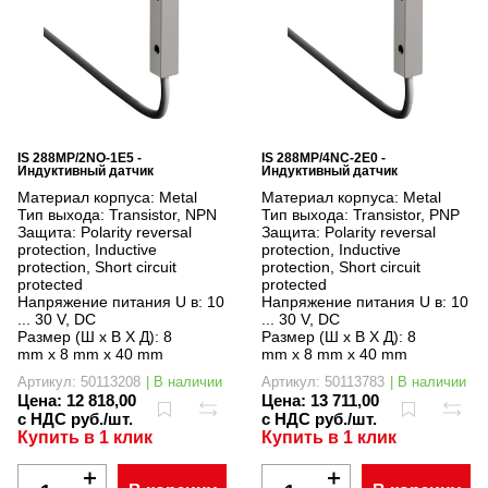
IS 288MP/2NO-1E5 -
IS 288MP/4NC-2E0 -
Индуктивный датчик
Индуктивный датчик
Материал корпуса:
Metal
Материал корпуса:
Metal
Тип выхода:
Transistor, NPN
Тип выхода:
Transistor, PNP
Защита:
Polarity reversal
Защита:
Polarity reversal
protection, Inductive
protection, Inductive
protection, Short circuit
protection, Short circuit
protected
protected
Напряжение питания U в:
10
Напряжение питания U в:
10
... 30 V, DC
... 30 V, DC
Размер (Ш x В X Д):
8
Размер (Ш x В X Д):
8
mm x 8 mm x 40 mm
mm x 8 mm x 40 mm
Артикул: 50113208
| В наличии
Артикул: 50113783
| В наличии
Цена:
12 818,00
Цена:
13 711,00
с НДС руб./шт.
с НДС руб./шт.
Купить в 1 клик
Купить в 1 клик