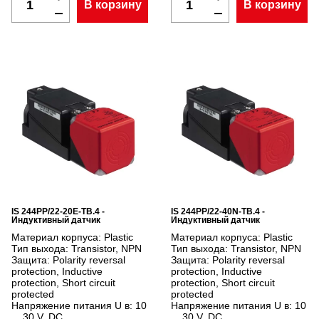
В корзину
В корзину
IS 244PP/22-20E-TB.4 -
IS 244PP/22-40N-TB.4 -
Индуктивный датчик
Индуктивный датчик
Материал корпуса:
Plastic
Материал корпуса:
Plastic
Тип выхода:
Transistor, NPN
Тип выхода:
Transistor, NPN
Защита:
Polarity reversal
Защита:
Polarity reversal
protection, Inductive
protection, Inductive
protection, Short circuit
protection, Short circuit
protected
protected
Напряжение питания U в:
10
Напряжение питания U в:
10
... 30 V, DC
... 30 V, DC