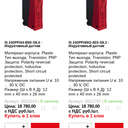
IS 240PP/44-8N0-S8.4 -
IS 240PP/4NO-4E0-S8.3 -
Индуктивный датчик
Индуктивный датчик
Материал корпуса:
Plastic
Материал корпуса:
Plastic
Тип выхода:
Transistor, PNP
Тип выхода:
Transistor, PNP
Защита:
Polarity reversal
Защита:
Polarity reversal
protection, Inductive
protection, Inductive
protection, Short circuit
protection, Short circuit
protected
protected
Напряжение питания U в:
10
Напряжение питания U в:
10
... 30 V, DC
... 30 V, DC
Размер (Ш x В X Д):
12
Размер (Ш x В X Д):
12
mm x 40 mm x 26 mm
mm x 40 mm x 26 mm
Артикул: 50114210
| В наличии
Артикул: 50117797
| В наличии
Цена:
18 780,00
Цена:
18 780,00
с НДС руб./шт.
с НДС руб./шт.
Купить в 1 клик
Купить в 1 клик