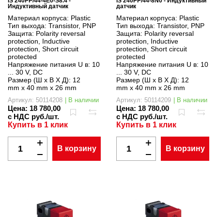
IS 240PP/44-4E0-S8.4 -
IS 240PP/44-8N0 - Индуктивный
Индуктивный датчик
датчик
Материал корпуса:
Plastic
Материал корпуса:
Plastic
Тип выхода:
Transistor, PNP
Тип выхода:
Transistor, PNP
Защита:
Polarity reversal
Защита:
Polarity reversal
protection, Inductive
protection, Inductive
protection, Short circuit
protection, Short circuit
protected
protected
Напряжение питания U в:
10
Напряжение питания U в:
10
... 30 V, DC
... 30 V, DC
Размер (Ш x В X Д):
12
Размер (Ш x В X Д):
12
mm x 40 mm x 26 mm
mm x 40 mm x 26 mm
Артикул: 50114208
| В наличии
Артикул: 50114209
| В наличии
Цена:
18 780,00
Цена:
18 780,00
с НДС руб./шт.
с НДС руб./шт.
Купить в 1 клик
Купить в 1 клик
В корзину
В корзину