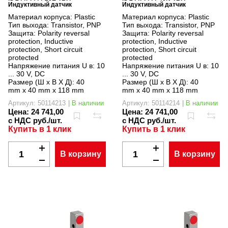
Индуктивный датчик
Индуктивный датчик
Материал корпуса:
Plastic
Материал корпуса:
Plastic
Тип выхода:
Transistor, PNP
Тип выхода:
Transistor, PNP
Защита:
Polarity reversal
Защита:
Polarity reversal
protection, Inductive
protection, Inductive
protection, Short circuit
protection, Short circuit
protected
protected
Напряжение питания U в:
10
Напряжение питания U в:
10
... 30 V, DC
... 30 V, DC
Размер (Ш x В X Д):
40
Размер (Ш x В X Д):
40
mm x 40 mm x 118 mm
mm x 40 mm x 118 mm
Артикул: 50114213
| В наличии
Артикул: 50114214
| В наличии
Цена:
24 741,00
Цена:
24 741,00
с НДС руб./шт.
с НДС руб./шт.
Купить в 1 клик
Купить в 1 клик
В корзину
В корзину