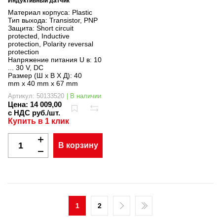
Индуктивный датчик
Материал корпуса:
Plastic
Тип выхода:
Transistor, PNP
Защита:
Short circuit
protected, Inductive
protection, Polarity reversal
protection
Напряжение питания U в:
10
... 30 V, DC
Размер (Ш x В X Д):
40
mm x 40 mm x 67 mm
Артикул: 50133520
| В наличии
Цена:
14 009,00
с НДС руб./шт.
Купить в 1 клик
В корзину
1
2