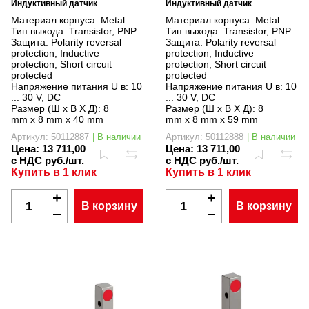
Индуктивный датчик
Индуктивный датчик
Материал корпуса:
Metal
Материал корпуса:
Metal
Тип выхода:
Transistor, PNP
Тип выхода:
Transistor, PNP
Защита:
Polarity reversal
Защита:
Polarity reversal
protection, Inductive
protection, Inductive
protection, Short circuit
protection, Short circuit
protected
protected
Напряжение питания U в:
10
Напряжение питания U в:
10
... 30 V, DC
... 30 V, DC
Размер (Ш x В X Д):
8
Размер (Ш x В X Д):
8
mm x 8 mm x 40 mm
mm x 8 mm x 59 mm
Артикул: 50112887
| В наличии
Артикул: 50112888
| В наличии
Цена:
13 711,00
Цена:
13 711,00
с НДС руб./шт.
с НДС руб./шт.
Купить в 1 клик
Купить в 1 клик
В корзину
В корзину