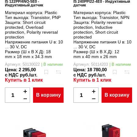
IS 122PP/4NO-5E0 -
IS 240PP/22-4E0 - Индуктивный
Индуктивный датчик
датчик
Материал корпуса:
Plastic
Материал корпуса:
Plastic
Тип выхода:
Transistor, PNP
Тип выхода:
Transistor, NPN
Защита:
Short circuit
Защита:
Polarity reversal
protected, Overload
protection, Inductive
protection, Polarity reversal
protection, Short circuit
protection
protected
Напряжение питания U в:
10
Напряжение питания U в:
10
... 30 V, DC
... 30 V, DC
Размер (Ш x В X Д):
18
Размер (Ш x В X Д):
12
mm x 18 mm x 34.3 mm
mm x 40 mm x 26 mm
Артикул: 50130022
| В наличии
Артикул: 50114203
| В наличии
Цена:
2 295,00
Цена:
18 780,00
с НДС руб./шт.
с НДС руб./шт.
Купить в 1 клик
Купить в 1 клик
В корзину
В корзину