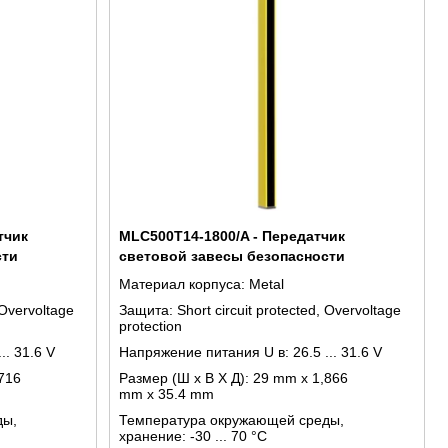
тчик
MLC500T14-1800/A - Передатчик
сти
световой завесы безопасности
Материал корпуса:
Metal
 Overvoltage
Защита:
Short circuit protected, Overvoltage
protection
... 31.6 V
Напряжение питания U в:
26.5 ... 31.6 V
716
Размер (Ш x В X Д):
29 mm x 1,866
mm x 35.4 mm
ды,
Температура окружающей среды,
хранение:
-30 ... 70 °C