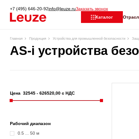
+7 (495) 646-20-92
info@leuze.ru
Заказать звонок
Отрас
Каталог
Главная
Продукция
Устройства для промышленной безопасности
Защи
AS-i устройства без
Цена
32545
-
626520
,00 с НДС
Рабочий диапазон
0.5 ... 50 м