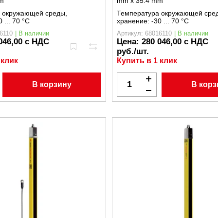
m
mm x 35.4 mm
 окружающей среды,
Температура окружающей сре
0 ... 70 °C
хранение:
-30 ... 70 °C
6110
| В наличии
Артикул: 68016110
| В наличии
046,00 с НДС
Цена:
280 046,00 с НДС
руб./шт.
 клик
Купить в 1 клик
В корзину
В корз