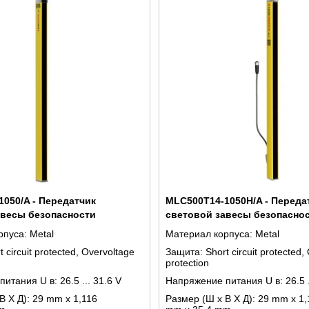
050/A - Передатчик
MLC500T14-1050H/A - Переда
авесы безопасности
световой завесы безопасно
рпуса:
Metal
Материал корпуса:
Metal
t circuit protected, Overvoltage
Защита:
Short circuit protected,
protection
питания U в:
26.5 ... 31.6 V
Напряжение питания U в:
26.5 
В X Д):
29 mm x 1,116
Размер (Ш x В X Д):
29 mm x 1,