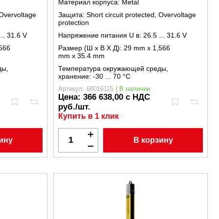
Материал корпуса:
Metal
 Overvoltage
Защита:
Short circuit protected, Overvoltage
protection
... 31.6 V
Напряжение питания U в:
26.5 ... 31.6 V
566
Размер (Ш x В X Д):
29 mm x 1,566
mm x 35.4 mm
ды,
Температура окружающей среды,
хранение:
-30 ... 70 °C
Артикул: 68016115
| В наличии
Цена:
366 638,00 с НДС
руб./шт.
Купить в 1 клик
ину
В корзину