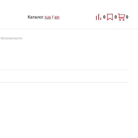
Каталог
rus
/
en
0
0
0
а безопасности