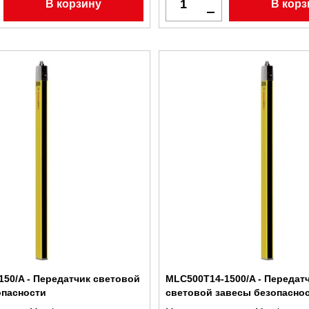
В корзину
В корз
50/A - Передатчик световой
MLC500T14-1500/A - Передат
опасности
световой завесы безопасно