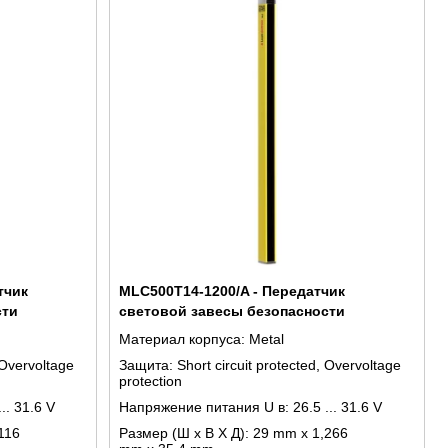
тчик
MLC500T14-1200/A - Передатчик
сти
световой завесы безопасности
Материал корпуса:
Metal
 Overvoltage
Защита:
Short circuit protected, Overvoltage
protection
... 31.6 V
Напряжение питания U в:
26.5 ... 31.6 V
116
Размер (Ш x В X Д):
29 mm x 1,266