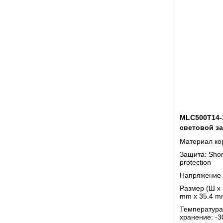
MLC500T14-1
световой з
Материал ко
Защита:
Shor
protection
Напряжение 
Размер (Ш x 
mm x 35.4 m
Температура
хранение:
-3