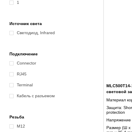
1
Источник света
Светодиод, Infrared
Подключение
Connector
RJ45
Terminal
MLC500T14-1
световой з
Кабель с разъемом
Материал ко
Защита:
Shor
protection
Резьба
Напряжение 
M12
Размер (Ш x 