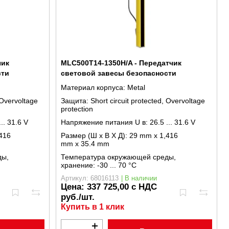
чик
MLC500T14-1350H/A - Передатчик
сти
световой завесы безопасности
Материал корпуса:
Metal
 Overvoltage
Защита:
Short circuit protected, Overvoltage
protection
... 31.6 V
Напряжение питания U в:
26.5 ... 31.6 V
416
Размер (Ш x В X Д):
29 mm x 1,416
mm x 35.4 mm
ды,
Температура окружающей среды,
хранение:
-30 ... 70 °C
Артикул: 68016113
| В наличии
Цена:
337 725,00 с НДС
руб./шт.
Купить в 1 клик