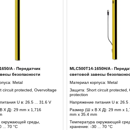
650/A - Передатчик
MLC500T14-1650H/A - Переда
авесы безопасности
световой завесы безопасно
рпуса:
Metal
Материал корпуса:
Metal
t circuit protected, Overvoltage
Защита:
Short circuit protected,
protection
питания U в:
26.5 ... 31.6 V
Напряжение питания U в:
26.5 
В X Д):
29 mm x 1,716
Размер (Ш x В X Д):
29 mm x 1,
m
mm x 35.4 mm
 окружающей среды,
Температура окружающей сре
0 ... 70 °C
хранение:
-30 ... 70 °C