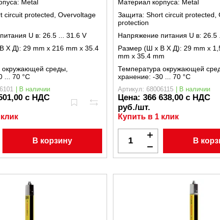
рпуса:
Metal
Материал корпуса:
Metal
t circuit protected, Overvoltage
Защита:
Short circuit protected,
protection
питания U в:
26.5 ... 31.6 V
Напряжение питания U в:
26.5 
В X Д):
29 mm x 216 mm x 35.4
Размер (Ш x В X Д):
29 mm x 1,
mm x 35.4 mm
 окружающей среды,
Температура окружающей сре
0 ... 70 °C
хранение:
-30 ... 70 °C
6101
| В наличии
Артикул: 68006115
| В наличии
501,00 с НДС
Цена:
366 638,00 с НДС
руб./шт.
 клик
Купить в 1 клик
В корзину
В корз