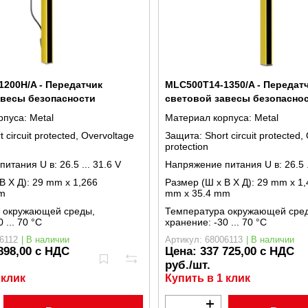
200H/A - Передатчик
MLC500T14-1350/A - Передат
авесы безопасности
световой завесы безопасно
рпуса:
Metal
Материал корпуса:
Metal
t circuit protected, Overvoltage
Защита:
Short circuit protected,
protection
питания U в:
26.5 ... 31.6 V
Напряжение питания U в:
26.5 
В X Д):
29 mm x 1,266
Размер (Ш x В X Д):
29 mm x 1,
m
mm x 35.4 mm
 окружающей среды,
Температура окружающей сре
0 ... 70 °C
хранение:
-30 ... 70 °C
6112
| В наличии
Артикул: 68006113
| В наличии
898,00 с НДС
Цена:
337 725,00 с НДС
руб./шт.
 клик
Купить в 1 клик