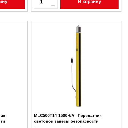
ину
В корзину
чик
MLC500T14-1500H/A - Передатчик
сти
световой завесы безопасности