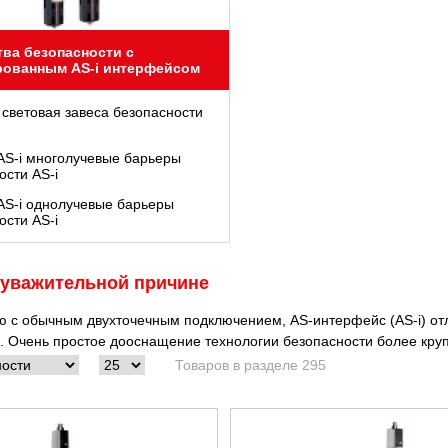
тва безопасности с
рованным AS-i интерфейсом
 световая завеса безопасности
S-i многолучевые барьеры
ости AS-i
S-i однолучевые барьеры
ости AS-i
 уважительной причине
 с обычным двухточечным подключением, AS-интерфейс (AS-i) отл
 Очень простое дооснащение технологии безопасности более круп
Товаров в разделе 295