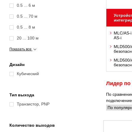
0.5 ... 6 м
Устройс
0.5 ... 70 м
интегри
0.5 ... 8 м
MLC/AS-i
AS-i
20 ... 100 м
MLD500/A
Показать все
безопасн
MLD500/A
Дизайн
безопасн
Кубический
Лидер по
По сравнению
Тип выхода
подключение.
Транзистор, PNP
Количество выходов