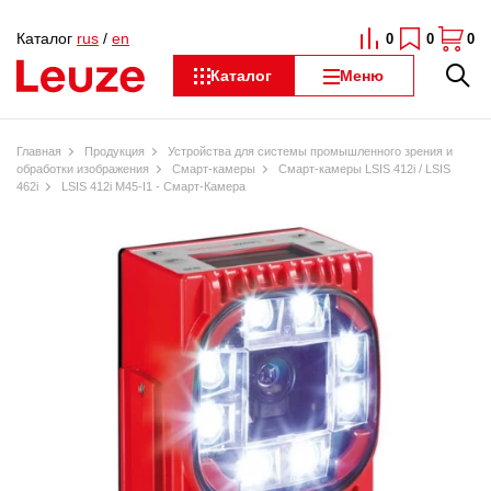
Каталог
rus
/
en
0
0
0
Каталог
Меню
Главная
Продукция
Устройства для системы промышленного зрения и
обработки изображения
Смарт-камеры
Смарт-камеры LSIS 412i / LSIS
462i
LSIS 412i M45-I1 - Смарт-Камера