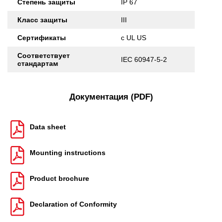
Степень защиты
IP 67
Класс защиты
III
Сертификаты
c UL US
Соответствует
IEC 60947-5-2
стандартам
Документация (PDF)
Data sheet
Mounting instructions
Product brochure
Declaration of Conformity