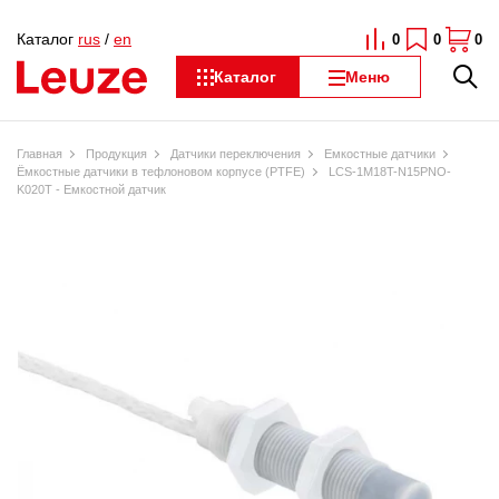
Каталог
rus
/
en
0
0
0
Каталог
Меню
Главная
Продукция
Датчики переключения
Емкостные датчики
Ёмкостные датчики в тефлоновом корпусе (PTFE)
LCS-1M18T-N15PNO-
K020T - Емкостной датчик