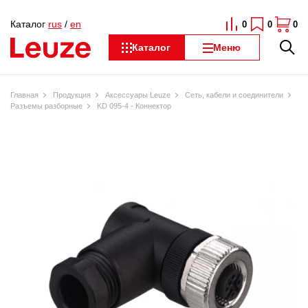
Каталог
rus
/
en
0
0
0
Каталог
Меню
Главная
Продукция
Аксессуары Leuze
Сеть, кабели и соединители
Разъемы разборные
KD 095-4 - Коннектор