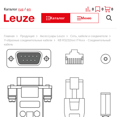
Каталог
rus
/
en
0
0
0
Каталог
Меню
Главная
Продукция
Аксессуары Leuze
Сеть, кабели и соединители
Y-образные соединительные кабели
KB RS232/ext IT4xxx - Соединительный
кабель